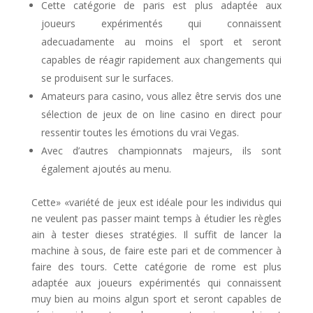
Cette catégorie de paris est plus adaptée aux
joueurs expérimentés qui connaissent
adecuadamente au moins el sport et seront
capables de réagir rapidement aux changements qui
se produisent sur le surfaces.
Amateurs para casino, vous allez être servis dos une
sélection de jeux de on line casino en direct pour
ressentir toutes les émotions du vrai Vegas.
Avec d’autres championnats majeurs, ils sont
également ajoutés au menu.
Cette» «variété de jeux est idéale pour les individus qui
ne veulent pas passer maint temps à étudier les règles
ain à tester dieses stratégies. Il suffit de lancer la
machine à sous, de faire este pari et de commencer à
faire des tours. Cette catégorie de rome est plus
adaptée aux joueurs expérimentés qui connaissent
muy bien au moins algun sport et seront capables de