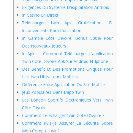
Exigences Du Système D’exploitation Android
In Casino En Direct
Télécharger 1win Apk: Gratifications Et
Inconvénients Para L’utilisation
In Gamble Côte D’ivoire: Bonus 500% Pour
Des Nouveaux Joueurs
In Apk — Comment Télécharger L’application
1win Côte D’ivoire Apk Sur Android Et Iphone
Des Benefit Et Des Promotions Uniques Pour
Les 1win Utilisateurs Mobiles
Différence Entre Application Ou Site Mobile
Jeux Populaires Dans L’app 1win
Les London Sportifs Électroniques Vers 1win
Côte D’ivoire
Comment Télécharger 1win Côte D’ivoire ?
Comment Puis-je Assurer La Sécurité Sobre
Mon Compte 1win?