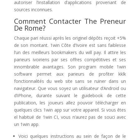
autoriser l’installation d’applications provenant de
sources inconnues.
Comment Contacter The Preneur
De Rome?
Chaque pari réussi après les originel dépôts reçoit +5%
de son montant. 1win Côte d’Ivoire est sans faiblesse
l’un des meilleurs bookmakers du will pay. Il attire les
parieurs ivoiriens par ses offres compétitives et ses
innombrable avantages. Son program mobile 1win
software permet aux parieurs de profiter kklk
fonctionnalités du web site sans se ruiner dans un
navigateur. Que vous soyez un utilisateur d’Android ou
d’iPhone, durante suivant le guidebook de cette
publication, les joueurs allez pouvoir télécharger en
quelques clics 1win app sur votre appareil. Si vous êtes
el habitué de 1win CI, vous n’aurez pas de souci avec
un 1win app.
Voici quelques instructions au sein de façon de le