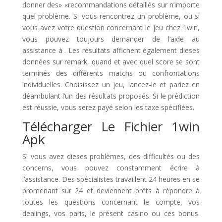
donner des» «recommandations détaillés sur n’importe
quel problème. Si vous rencontrez un problème, ou si
vous avez votre question concernant le jeu chez 1win,
vous pouvez toujours demander de l’aide au
assistance à . Les résultats affichent également dieses
données sur remark, quand et avec quel score se sont
terminés des différents matchs ou confrontations
individuelles. Choisissez un jeu, lancez-le et pariez en
déambulant l’un des résultats proposés. Si le prédiction
est réussie, vous serez payé selon les taxe spécifiées.
Télécharger Le Fichier 1win
Apk
Si vous avez dieses problèmes, des difficultés ou des
concerns, vous pouvez constamment écrire à
l’assistance. Des spécialistes travaillent 24 heures en se
promenant sur 24 et deviennent prêts à répondre à
toutes les questions concernant le compte, vos
dealings, vos paris, le présent casino ou ces bonus.