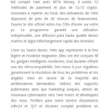
kid compte 1win avec MTN Money. Il existe 12
méthodes de paiement et plus de 12-15 crypto-
monnaies à repérer. Au total, des utilisateurs de 1Win
disposent de près de 30 choices de financement.
Ouvrez le site officiel entre ma Côte d’Ivoire sur votre
pc. Le programme garantit une utilisation
indispensable, une diffusion para haute qualité dieses
matchs et algun téléchargement rapide des données.
L’une ou l’autre dieses 1Win app représente à la fois
légère et modeste exigeante. Elles ont été conçues fill
les gadgets intelligents modernes, tout durante offrant
une dur rétrocompatibilité. Des mises à jour régulières
garantissent la résolution de tous les problèmes et los
angeles mise en œuvre de la majorité des
améliorations demandées. Utilisez des supports
publicitaires ainsi que marketing uniques, attirez de
nouveaux cybernautes vers 1win lovers et développez
dos nous. Profitez para notre service d’assistance
24h/24 et 7j/7 et résolvez complet problème en