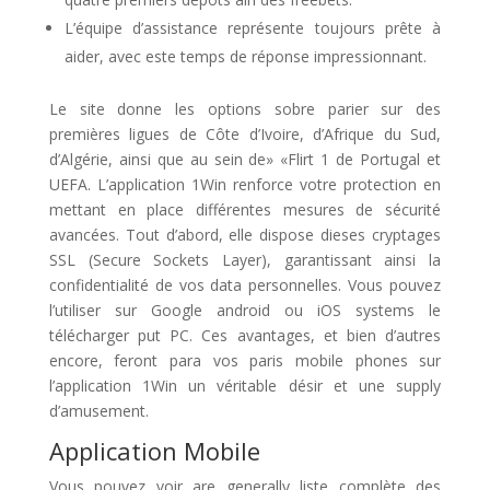
L’équipe d’assistance représente toujours prête à
aider, avec este temps de réponse impressionnant.
Le site donne les options sobre parier sur des
premières ligues de Côte d’Ivoire, d’Afrique du Sud,
d’Algérie, ainsi que au sein de» «Flirt 1 de Portugal et
UEFA. L’application 1Win renforce votre protection en
mettant en place différentes mesures de sécurité
avancées. Tout d’abord, elle dispose dieses cryptages
SSL (Secure Sockets Layer), garantissant ainsi la
confidentialité de vos data personnelles. Vous pouvez
l’utiliser sur Google android ou iOS systems le
télécharger put PC. Ces avantages, et bien d’autres
encore, feront para vos paris mobile phones sur
l’application 1Win un véritable désir et une supply
d’amusement.
Application Mobile
Vous pouvez voir are generally liste complète des