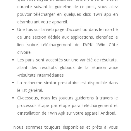
durante suivant le guideline de ce post, vous allez
pouvoir télécharger en quelques clics 1win app en
déambulant votre appareil.
Une fois sur la web page d’accueil ou dans le marché
de une section dédiée aux applications, identifiez le
lien sobre téléchargement de l’APK 1Win Côte
d’Ivoire.
Les paris sont acceptés sur une variété de résultats,
allant des résultats globaux de la réunion aux»
«résultats intermédiaires.
La recherche similar prestataire est disponible dans
le list général.
Ci-dessous, nous les joueurs guiderons à travers le
processus étape par étape para téléchargement et
d’installation de 1Win Apk sur votre appareil Android.
Nous sommes toujours disponibles et prêts à vous