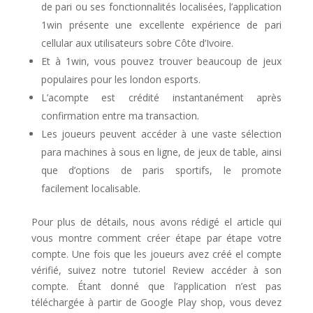
de pari ou ses fonctionnalités localisées, l’application
1win présente une excellente expérience de pari
cellular aux utilisateurs sobre Côte d’Ivoire.
Et à 1win, vous pouvez trouver beaucoup de jeux
populaires pour les london esports.
L’acompte est crédité instantanément après
confirmation entre ma transaction.
Les joueurs peuvent accéder à une vaste sélection
para machines à sous en ligne, de jeux de table, ainsi
que d’options de paris sportifs, le promote
facilement localisable.
Pour plus de détails, nous avons rédigé el article qui
vous montre comment créer étape par étape votre
compte. Une fois que les joueurs avez créé el compte
vérifié, suivez notre tutoriel Review accéder à son
compte. Étant donné que l’application n’est pas
téléchargée à partir de Google Play shop, vous devez