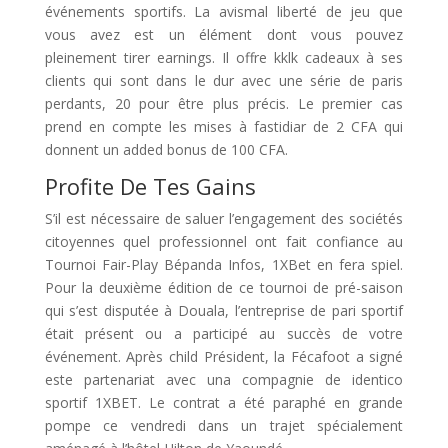
événements sportifs. La avismal liberté de jeu que
vous avez est un élément dont vous pouvez
pleinement tirer earnings. Il offre kklk cadeaux à ses
clients qui sont dans le dur avec une série de paris
perdants, 20 pour être plus précis. Le premier cas
prend en compte les mises à fastidiar de 2 CFA qui
donnent un added bonus de 100 CFA.
Profite De Tes Gains
S’il est nécessaire de saluer l’engagement des sociétés
citoyennes quel professionnel ont fait confiance au
Tournoi Fair-Play Bépanda Infos, 1XBet en fera spiel.
Pour la deuxième édition de ce tournoi de pré-saison
qui s’est disputée à Douala, l’entreprise de pari sportif
était présent ou a participé au succès de votre
événement. Après child Président, la Fécafoot a signé
este partenariat avec una compagnie de identico
sportif 1XBET. Le contrat a été paraphé en grande
pompe ce vendredi dans un trajet spécialement