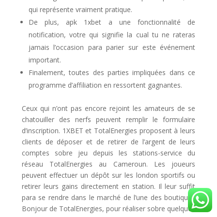
qui représente vraiment pratique.
De plus, apk 1xbet a une fonctionnalité de
notification, votre qui signifie la cual tu ne rateras
jamais l’occasion para parier sur este événement
important.
Finalement, toutes des parties impliquées dans ce
programme d’affiliation en ressortent gagnantes.
Ceux qui n’ont pas encore rejoint les amateurs de se
chatouiller des nerfs peuvent remplir le formulaire
d’inscription. 1XBET et TotalEnergies proposent à leurs
clients de déposer et de retirer de l’argent de leurs
comptes sobre jeu depuis les stations-service du
réseau TotalEnergies au Cameroun. Les joueurs
peuvent effectuer un dépôt sur les london sportifs ou
retirer leurs gains directement en station. Il leur suffit
para se rendre dans le marché de l’une des boutiques
Bonjour de TotalEnergies, pour réaliser sobre quelques