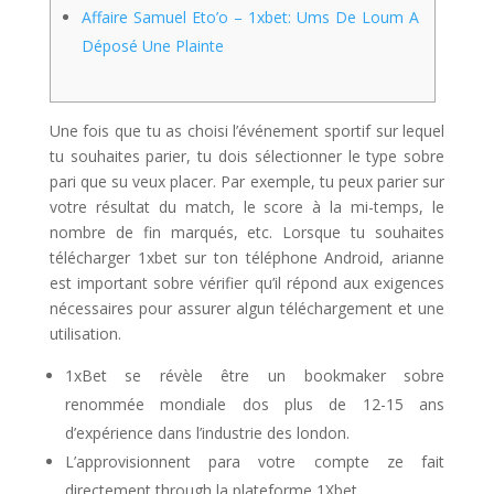
Affaire Samuel Eto’o – 1xbet: Ums De Loum A
Déposé Une Plainte
Une fois que tu as choisi l’événement sportif sur lequel
tu souhaites parier, tu dois sélectionner le type sobre
pari que su veux placer. Par exemple, tu peux parier sur
votre résultat du match, le score à la mi-temps, le
nombre de fin marqués, etc. Lorsque tu souhaites
télécharger 1xbet sur ton téléphone Android, arianne
est important sobre vérifier qu’il répond aux exigences
nécessaires pour assurer algun téléchargement et une
utilisation.
1xBet se révèle être un bookmaker sobre
renommée mondiale dos plus de 12-15 ans
d’expérience dans l’industrie des london.
L’approvisionnent para votre compte ze fait
directement through la plateforme 1Xbet.