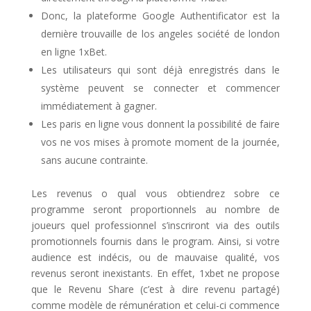
Donc, la plateforme Google Authentificator est la
dernière trouvaille de los angeles société de london
en ligne 1xBet.
Les utilisateurs qui sont déjà enregistrés dans le
système peuvent se connecter et commencer
immédiatement à gagner.
Les paris en ligne vous donnent la possibilité de faire
vos ne vos mises à promote moment de la journée,
sans aucune contrainte.
Les revenus o qual vous obtiendrez sobre ce
programme seront proportionnels au nombre de
joueurs quel professionnel s’inscriront via des outils
promotionnels fournis dans le program. Ainsi, si votre
audience est indécis, ou de mauvaise qualité, vos
revenus seront inexistants. En effet, 1xbet ne propose
que le Revenu Share (c’est à dire revenu partagé)
comme modèle de rémunération et celui-ci commence