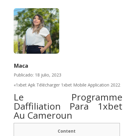
Maca
Publicado: 18 julio, 2023
«1xbet Apk Télécharger 1xbet Mobile Application 2022
Le Programme
Daffiliation Para 1xbet
Au Cameroun
Content