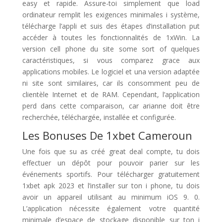
easy et rapide. Assure-toi simplement que load
ordinateur remplit les exigences minimales i système,
télécharge l’appli et suis des étapes d’installation put
accéder à toutes les fonctionnalités de 1xWin. La
version cell phone du site some sort of quelques
caractéristiques, si vous comparez grace aux
applications mobiles. Le logiciel et una version adaptée
ni site sont similaires, car ils consomment peu de
clientèle Internet et de RAM. Cependant, l’application
perd dans cette comparaison, car arianne doit être
recherchée, téléchargée, installée et configurée.
Les Bonuses De 1xbet Cameroun
Une fois que su as créé great deal compte, tu dois
effectuer un dépôt pour pouvoir parier sur les
événements sportifs. Pour télécharger gratuitement
1xbet apk 2023 et l’installer sur ton i phone, tu dois
avoir un appareil utilisant au minimum iOS 9. 0.
L’application nécessite également votre quantité
minimale d’espace de stockage disponible sur ton i