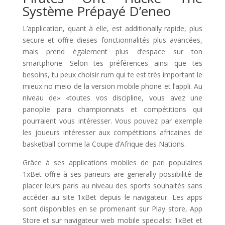
Système Prépayé D’eneo
L’application, quant à elle, est additionally rapide, plus
secure et offre dieses fonctionnalités plus avancées,
mais prend également plus d’espace sur ton
smartphone. Selon tes préférences ainsi que tes
besoins, tu peux choisir rum qui te est très important le
mieux no meio de la version mobile phone et l’appli. Au
niveau de» «toutes vos discipline, vous avez une
panoplie para championnats et compétitions qui
pourraient vous intéresser. Vous pouvez par exemple
les joueurs intéresser aux compétitions africaines de
basketball comme la Coupe d’Afrique des Nations.
Grâce à ses applications mobiles de pari populaires
1xBet offre à ses parieurs are generally possibilité de
placer leurs paris au niveau des sports souhaités sans
accéder au site 1xBet depuis le navigateur. Les apps
sont disponibles en se promenant sur Play store, App
Store et sur navigateur web mobile specialist 1xBet et