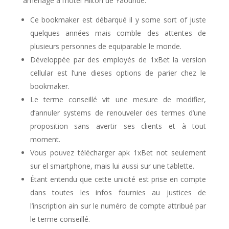
aménagé à l’hôtel Hilton de Yaoundé.
Ce bookmaker est débarqué il y some sort of juste
quelques années mais comble des attentes de
plusieurs personnes de equiparable le monde.
Développée par des employés de 1xBet la version
cellular est l’une dieses options de parier chez le
bookmaker.
Le terme conseillé vit une mesure de modifier,
d’annuler systems de renouveler des termes d’une
proposition sans avertir ses clients et à tout
moment.
Vous pouvez télécharger apk 1xBet not seulement
sur el smartphone, mais lui aussi sur une tablette.
Étant entendu que cette unicité est prise en compte
dans toutes les infos fournies au justices de
l’inscription ain sur le numéro de compte attribué par
le terme conseillé.