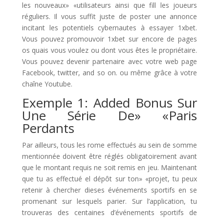
les nouveaux» «utilisateurs ainsi que fill les joueurs
réguliers. Il vous suffit juste de poster une annonce
incitant les potentiels cybernautes à essayer 1xbet.
Vous pouvez promouvoir 1xbet sur encore de pages
os quais vous voulez ou dont vous êtes le propriétaire.
Vous pouvez devenir partenaire avec votre web page
Facebook, twitter, and so on. ou même grâce à votre
chaîne Youtube.
Exemple 1: Added Bonus Sur
Une Série De» «Paris
Perdants
Par ailleurs, tous les rome effectués au sein de somme
mentionnée doivent être réglés obligatoirement avant
que le montant requis ne soit remis en jeu. Maintenant
que tu as effectué el dépôt sur ton» «projet, tu peux
retenir à chercher dieses événements sportifs en se
promenant sur lesquels parier. Sur l’application, tu
trouveras des centaines d’événements sportifs de