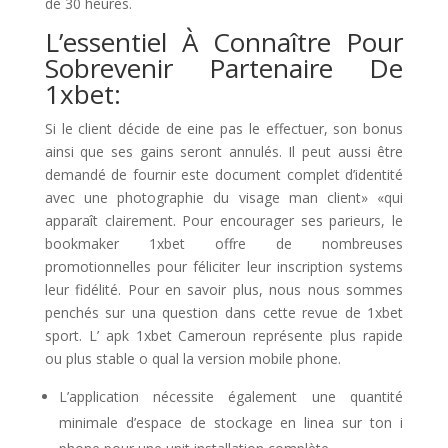
de 30 heures.
L’essentiel À Connaître Pour
Sobrevenir Partenaire De
1xbet:
Si le client décide de eine pas le effectuer, son bonus
ainsi que ses gains seront annulés. Il peut aussi être
demandé de fournir este document complet d’identité
avec une photographie du visage man client» «qui
apparaît clairement. Pour encourager ses parieurs, le
bookmaker 1xbet offre de nombreuses
promotionnelles pour féliciter leur inscription systems
leur fidélité. Pour en savoir plus, nous nous sommes
penchés sur una question dans cette revue de 1xbet
sport. L’ apk 1xbet Cameroun représente plus rapide
ou plus stable o qual la version mobile phone.
L’application nécessite également une quantité
minimale d’espace de stockage en linea sur ton i