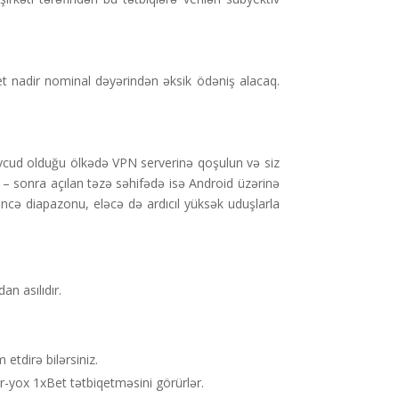
et nadir nominal dəyərindən əksik ödəniş alacaq.
övcud olduğu ölkədə VPN serverinə qoşulun və siz
– sonra açılan təzə səhifədə isə Android üzərinə
ləncə diapazonu, eləcə də ardıcıl yüksək uduşlarla
n asılıdır.
etdirə bilərsiniz.
ar-yox 1xBet tətbiqetməsini görürlər.