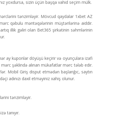
ız yoxdursa, sizin üçün başqa vahid seçim mülk.
 mərclərini tənzimləyir. Mövcud qaydalar 1xbet AZ
mərc qəbulu məntəqələrinin müştərilərinə aiddir.
q illik gəliri olan Bet365 şirkətinin səhmlərinin
ur.
ər ay kuponlar döyüşü keçirir və oyunçulara izafi
 mərc şəklində alınan mükafatlar mərc tələb edir.
ər. Mobil Giriş disput etmədən başlanğıc, saytın
çi adınızı daxil etməyiniz xahiş olunur.
ərini tənzimləyir.
zə tanıyır.