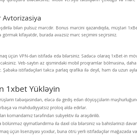
r Avtorizasiya
şdirilə bilən pulsuz mərcdir. Bonus mərcini qazandıqda, müştəri 1xB
görmək kifayətdir, burada əvəzsiz mərc seçimini seçirsiniz.
lmaq üçün VPN-dən istifadə edə bilərsiniz. Sadəcə olaraq 1xBet-in m
əcəksiniz. Veb-saytın az qismindəki mobil proqramlar bölməsinə, daha 
iz. Şəbəkə istifadəçiləri təkcə parlaq qrafika ilə deyil, həm də uzun əy
n 1xbet Yükləyin
görüşlərin təbəqəsindən, eləcə də gediş edən döyüşçülərin məşhurluğunda
başa və məhdudiyyətsiz proloq əldə edirlər.
ı komandamız tərəfindən subyektiv ilə araşdırılıb.
 bölünməz qiymətləndirmə ilə daxil ola bilərsiniz və bahislərinizi davam 
rmaq üçün lisenziyası yoxdur, buna ötrü yerli istifadəçilər mağazada v