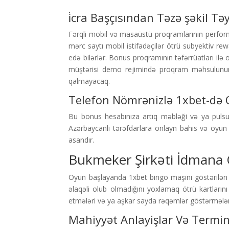
​i̇cra Başçısından Təzə şəkil Təy
Fərqli mobil və masaüstü proqramlarının perform
mərc saytı mobil istifadəçilər ötrü subyektiv
edə bilərlər. Bonus proqramının təfərrüatları i
müştərisi demo rejimində proqram məhsulunun 
qalmayacaq.
Telefon Nömrənizlə 1xbet-də 
Bu bonus hesabınıza artıq məbləği və ya pulsuz
Azərbaycanlı tərəfdarlara onlayn bahis və oyun
asandır.
Bukmeker Şirkəti İdmana 
Oyun başlayanda 1xbet bingo maşını göstərilən 
əlaqəli olub olmadığını yoxlamaq ötrü kartların
etmələri və ya aşkar sayda rəqəmlər göstərmələri
Mahiyyət Anlayişlar Və Termi