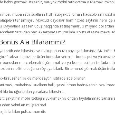
a bahis görmək istəsəniz, var-yox mobil tətbiqetmə yükləmək imkanın
lməsi, mübahisəli sualların həlli, subyektiv idman hadisələrinin özəl
ər əlaqələri tənzimləyir. Mövcud qaydalar həm 1xbet saytının həm də 
ş Qaydalara əsasən uduş haqqında razılaşmadır. 3 milyard dollardan artı
əhmlərin 90%-dən bax: əksəriyyət ümumilikdə Kouts ailəsinə məxsusd
Bonus Ala Bilərəmmi?
tərtib edə bilərsiniz və öz kuponunuzu paylaşa bilərsiniz. BK 1xBet h
örə” təkrar depozitlər üçün bonuslar vermir – bonus pul və ya əvəzsiz
r bonusları mərc eləmək üçün əməli və ya bonus puldan istifadə edirl
 bahis ofisi olduğunu söyləyə bilərik. Bir əmanət görmək üçün istifadə
brauzerləri ilə də mərc saytını istifadə edə bilərlər.
lməsi, mübahisəli sualların həlli, şəxsi idman hadisələrinin özəl mərcl
liklə bu uğurlardan yararlana bilərsiniz.
mərc şirkətinin mobil tətbiqini yükləmək və ondan faydalanmaq şansını si
ia edən vahid ən müştəri mal.
şdirilə bilən pulsuz mərcdir.