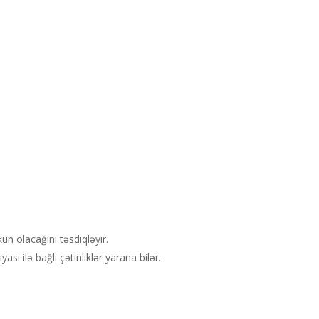
ün olacağını təsdiqləyir.
ı ilə bаğlı çətinliklər yаrаnа bilər.