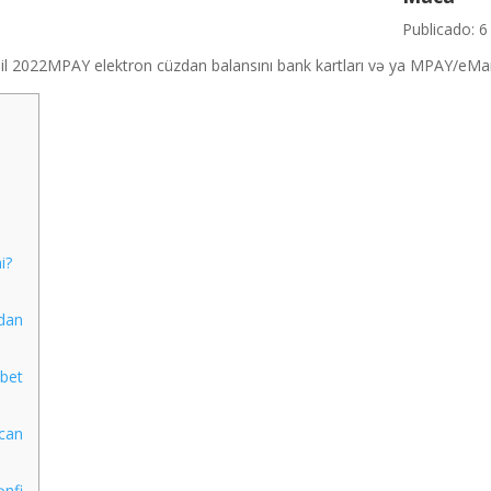
Publicado: 6
il 2022
MPAY elektron cüzdan balansını bank kartları və ya MPAY/eManat 
i?
dan
xbet
ycan
nfi