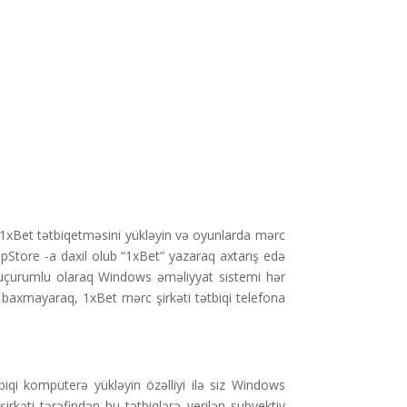
. 1xBet tətbiqetməsini yükləyin və oyunlarda mərc
pStore -a daxil olub “1xBet” yazaraq axtarış edə
dən uçurumlu olaraq Windows əməliyyat sistemi hər
a baxmayaraq, 1xBet mərc şirkəti tətbiqi telefona
biqi kompüterə yükləyin özəlliyi ilə siz Windows
irkəti tərəfindən bu tətbiqlərə verilən subyektiv