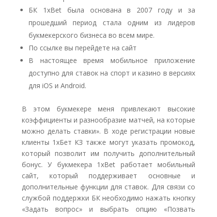
БК 1xBet была основана в 2007 году и за
прошедший период стала одним из лидеров
букмекерского бизнеса во всем мире.
По ссылке вы перейдете на сайт
В настоящее время мобильное приложение
доступно для ставок на спорт и казино в версиях
для iOS и Android.
В этом букмекере меня привлекают высокие
коэффициенты и разнообразие матчей, на которые
можно делать ставки». В ходе регистрации новые
клиенты 1хБет КЗ также могут указать промокод,
который позволит им получить дополнительный
бонус. У букмекера 1xBet работает мобильный
сайт, который поддерживает основные и
дополнительные функции для ставок. Для связи со
службой поддержки БК необходимо нажать кнопку
«Задать вопрос» и выбрать опцию «Позвать