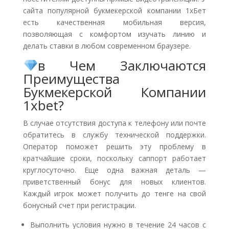
сайта популярной букмекерской компании 1хБет
есть качественная мобильная версия,
позволяющая с комфортом изучать линию и
делать ставки в любом современном браузере.
в Чем Заключаются
Преимущества
Букмекерской Компании
1xbet?
В случае отсутствия доступа к телефону или почте
обратитесь в службу технической поддержки.
Оператор поможет решить эту проблему в
кратчайшие сроки, поскольку саппорт работает
круглосуточно. Еще одна важная деталь —
приветственный бонус для новых клиентов.
Каждый игрок может получить до тенге на свой
бонусный счет при регистрации.
Выполнить условия нужно в течение 24 часов с