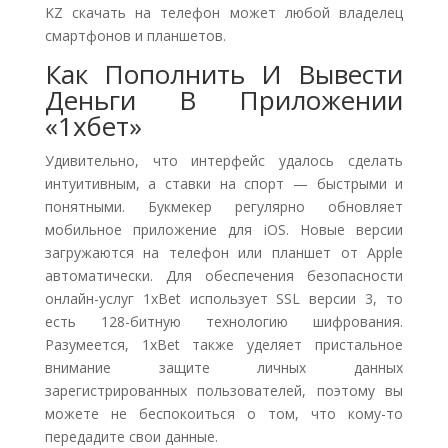
KZ скачать на телефон может любой владелец
смартфонов и планшетов.
Как Пополнить И Вывести
Деньги В Приложении
«1хбет»
Удивительно, что интерфейс удалось сделать
интуитивным, а ставки на спорт — быстрыми и
понятными. Букмекер регулярно обновляет
мобильное приложение для iOS. Новые версии
загружаются на телефон или планшет от Apple
автоматически. Для обеспечения безопасности
онлайн-услуг 1xBet использует SSL версии 3, то
есть 128-битную технологию шифрования.
Разумеется, 1xBet также уделяет пристальное
внимание защите личных данных
зарегистрированных пользователей, поэтому вы
можете не беспокоиться о том, что кому-то
передадите свои данные.