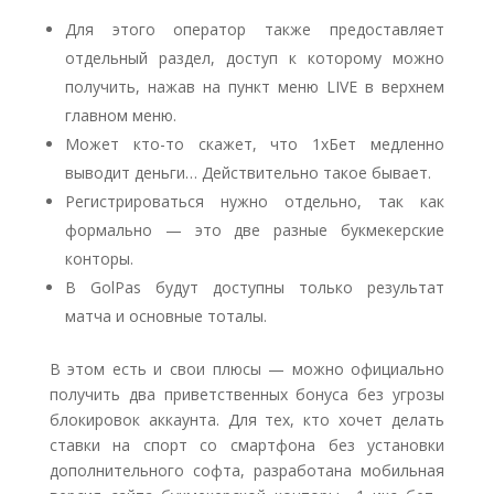
Для этого оператор также предоставляет
отдельный раздел, доступ к которому можно
получить, нажав на пункт меню LIVE в верхнем
главном меню.
Может кто-то скажет, что 1хБет медленно
выводит деньги… Действительно такое бывает.
Регистрироваться нужно отдельно, так как
формально — это две разные букмекерские
конторы.
В GolPas будут доступны только результат
матча и основные тоталы.
В этом есть и свои плюсы — можно официально
получить два приветственных бонуса без угрозы
блокировок аккаунта. Для тех, кто хочет делать
ставки на спорт со смартфона без установки
дополнительного софта, разработана мобильная