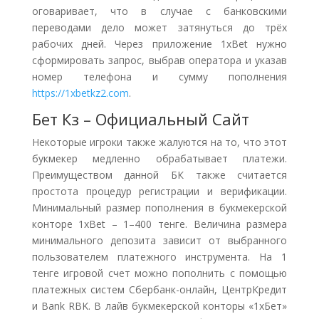
оговаривает, что в случае с банковскими
переводами дело может затянуться до трёх
рабочих дней. Через приложение 1xBet нужно
сформировать запрос, выбрав оператора и указав
номер телефона и сумму пополнения
https://1xbetkz2.com
.
Бет Кз – Официальный Сайт
Некоторые игроки также жалуются на то, что этот
букмекер медленно обрабатывает платежи.
Преимуществом данной БК также считается
простота процедур регистрации и верификации.
Минимальный размер пополнения в букмекерской
конторе 1xBet – 1–400 тенге. Величина размера
минимального депозита зависит от выбранного
пользователем платежного инструмента. На 1
тенге игровой счет можно пополнить с помощью
платежных систем Сбербанк-онлайн, ЦентрКредит
и Bank RBK. В лайв букмекерской конторы «1хБет»