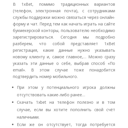
В 1xBet, помимо традиционных вариантов
(телефон, электронная почта), с сотрудниками
службы поддержки можно связаться через онлайн-
форму и чат. Перед тем как начать играть на сайте
букмекерской конторы, пользователю необходимо
зарегистрироваться. Сегодня мы подробно
разберем, что собой представляет 1xBet
регистрация, какие данные нужно указывать
новому клиенту и, самое главное,… Можно сразу
указать эти данные о себе, выбрав способ «По
email». В этом случае тоже понадобится
подтвердить номер мобильного.
При этом у потенциального игрока должны
отсутствовать какие-либо ранее…
Скачать 1xbet на телефон полезно и в том
случае, если вы хотите пополнить свой счёт
наличными.
Если же он отсутствует, тогда потребуется