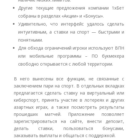
Другие текущие предложения компании 1хБет
собраны в разделах «Акции» и «Бонусы».
Удивительно, что интерфейс удалось сделать
интуитивным, а ставки на спорт — быстрыми и
понятными.
Для обхода ограничений игроки используют ВПН
или мобильные программы – ПО букмекера
свободно открывается с любой территории.
В него вынесены все функции, не связанные с
заключением пари на спорт. В отдельных вкладках
предлагается сделать ставку на виртуальный или
киберспорт, принять участие в лотереях и других
азартных играх, а также посмотреть результаты
прошедших матчей. Приложение позволяет
зарегистрироваться на сайте, внести депозит,
делать ставки, пользоваться бонусами,
заказывать выплаты и общаться с поддержкой.