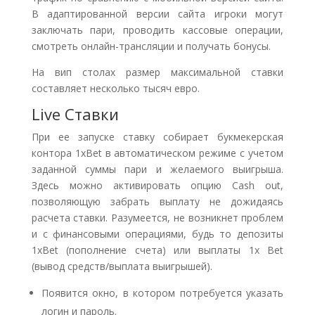
В адаптированной версии сайта игроки могут
заключать пари, проводить кассовые операции,
смотреть онлайн-трансляции и получать бонусы.
На вип столах размер максимальной ставки
составляет несколько тысяч евро.
Live Ставки
При ее запуске ставку собирает букмекерская
контора 1xBet в автоматическом режиме с учетом
заданной суммы пари и желаемого выигрыша.
Здесь можно активировать опцию Cash out,
позволяющую забрать выплату не дожидаясь
расчета ставки. Разумеется, не возникнет проблем
и с финансовыми операциями, будь то депозиты
1xBet (пополнение счета) или выплаты 1x Bet
(вывод средств/выплата выигрышей).
Появится окно, в котором потребуется указать
логин и пароль.