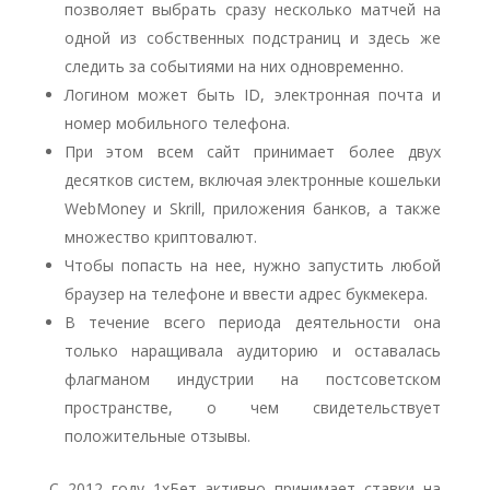
позволяет выбрать сразу несколько матчей на
одной из собственных подстраниц и здесь же
следить за событиями на них одновременно.
Логином может быть ID, электронная почта и
номер мобильного телефона.
При этом всем сайт принимает более двух
десятков систем, включая электронные кошельки
WebMoney и Skrill, приложения банков, а также
множество криптовалют.
Чтобы попасть на нее, нужно запустить любой
браузер на телефоне и ввести адрес букмекера.
В течение всего периода деятельности она
только наращивала аудиторию и оставалась
флагманом индустрии на постсоветском
пространстве, о чем свидетельствует
положительные отзывы.
С 2012 году 1хБет активно принимает ставки на