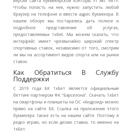
версия сайта букмекерской конторы «1 икс бет».
Чтобы попасть на нее, нужно запустить любой
браузер на телефоне и ввести адрес букмекера. В
нашем обзоре мы постарались дать полное и
подробное представление об услугах,
предоставляемых 1xBet. Мы можем сказать, что
интерфейс имеет чрезвычайно широкий спектр
спортивных ставок, независимо от того, смотрим
ли мы на ассортимент видов спорта или на рынки
ставок.
Как Обратиться В Службу
Поддержки
С 2019 года БК 1хБет является официальным
беттинг-партнером ФК “Барселона”. Скачать 1хБет
на смартфоны и планшеты на ОС «Андроид» можно
прямо на сайте БК. Ссылка на приложение этого
букмекера также есть на нашем сайте. Поэтому я
редко играю, но если делаю ставки, то именно на
1хБет.