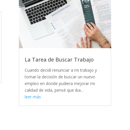
La Tarea de Buscar Trabajo
Cuando decidí renunciar a mi trabajo y
tomar la decisión de buscar un nuevo
empleo en donde pudiera mejorar mi
calidad de vida, pensé que iba...
leer más