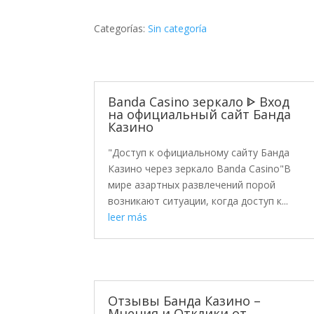
Categorías:
Sin categoría
Banda Casino зеркало ᐈ Вход
на официальный сайт Банда
Казино
"Доступ к официальному сайту Банда
Казино через зеркало Banda Casino"В
мире азартных развлечений порой
возникают ситуации, когда доступ к...
leer más
Отзывы Банда Казино –
Мнения и Отклики от