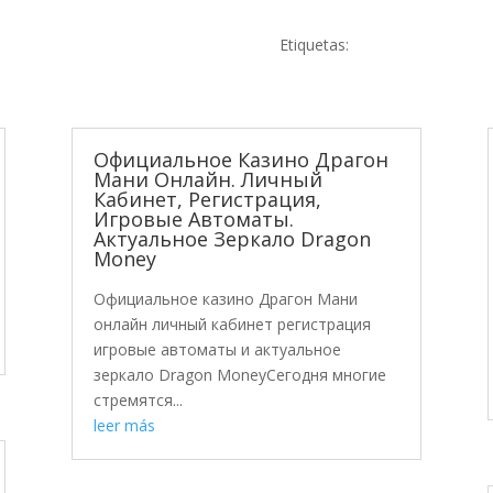
Etiquetas:
Официальное Казино Драгон
Мани Онлайн. Личный
Кабинет, Регистрация,
Игровые Автоматы.
Актуальное Зеркало Dragon
Money
Официальное казино Драгон Мани
онлайн личный кабинет регистрация
игровые автоматы и актуальное
зеркало Dragon MoneyСегодня многие
стремятся...
leer más