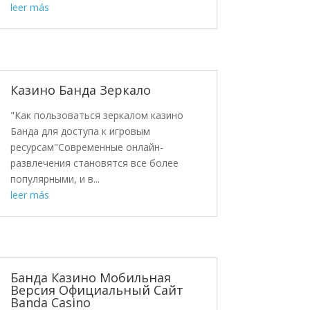
leer más
Казино Банда Зеркало
"Как пользоваться зеркалом казино
Банда для доступа к игровым
ресурсам"Современные онлайн-
развлечения становятся все более
популярными, и в...
leer más
Банда Казино Мобильная
Версия Официальный Сайт
Banda Casino