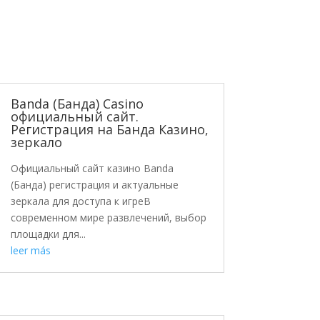
Banda (Банда) Casino
официальный сайт.
Регистрация на Банда Казино,
зеркало
Официальный сайт казино Banda
(Банда) регистрация и актуальные
зеркала для доступа к игреВ
современном мире развлечений, выбор
площадки для...
leer más