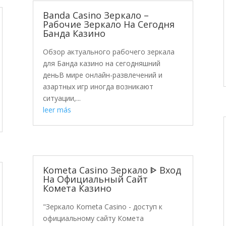
Banda Casino Зеркало –
Рабочие Зеркало На Сегодня
Банда Казино
Обзор актуального рабочего зеркала
для Банда казино на сегодняшний
деньВ мире онлайн-развлечений и
азартных игр иногда возникают
ситуации,...
leer más
Kometa Casino Зеркало ᐈ Вход
На Официальный Сайт
Комета Казино
"Зеркало Kometa Casino - доступ к
официальному сайту Комета