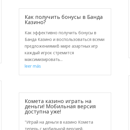
Как получить бонусы в Банда
Казино?
Как эффективно получить бонусы в
Банда Казино и воспользоваться всеми
предложениямиВ мире азартных игр
каждый игрок стремится
максимизировать...
leer más
Комета казино играть на
деньги! Мобильная версия
доступна уже!
"Играй на деньги в казино Комета
теперь с мобильной версией,