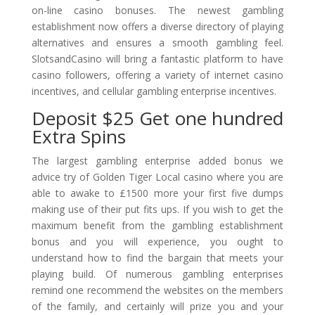
on-line casino bonuses. The newest gambling
establishment now offers a diverse directory of playing
alternatives and ensures a smooth gambling feel.
SlotsandCasino will bring a fantastic platform to have
casino followers, offering a variety of internet casino
incentives, and cellular gambling enterprise incentives.
Deposit $25 Get one hundred
Extra Spins
The largest gambling enterprise added bonus we
advice try of Golden Tiger Local casino where you are
able to awake to £1500 more your first five dumps
making use of their put fits ups. If you wish to get the
maximum benefit from the gambling establishment
bonus and you will experience, you ought to
understand how to find the bargain that meets your
playing build. Of numerous gambling enterprises
remind one recommend the websites on the members
of the family, and certainly will prize you and your