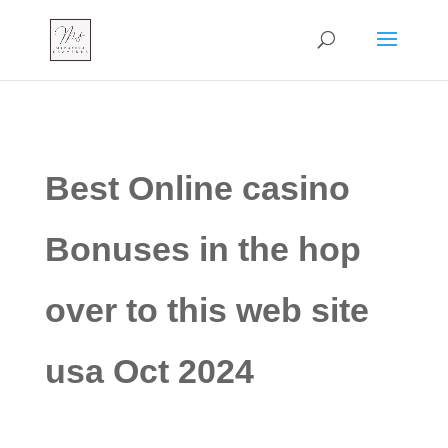
Best Online casino
Bonuses in the hop
over to this web site
usa Oct 2024