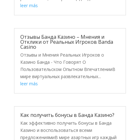
leer más
Отзывы Банда Казино – Мнения и
Отклики от Реальных Игроков Banda
Casino
Отзывы и Мнения Реальных Игроков о
Казино Банда - Что Говорят О
Пользовательском Опытном ВпечатленииВ
мире виртуальных развлекательных...
leer más
Как получить бонусы в Банда Казино?
Как эффективно получить бонусы в Банда
Казино и воспользоваться всеми
предложениямиВ мире азартных игр каждый