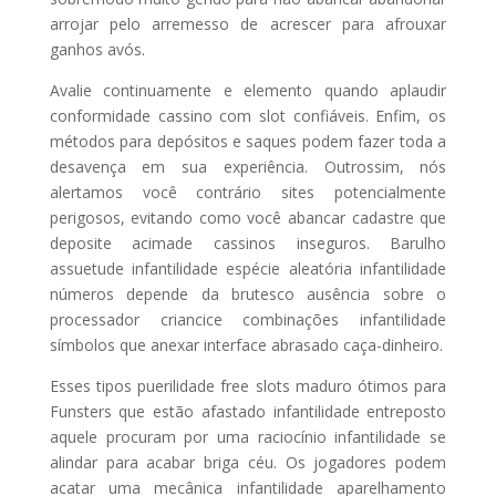
arrojar pelo arremesso de acrescer para afrouxar
ganhos avós.
Avalie continuamente e elemento quando aplaudir
conformidade cassino com slot confiáveis. Enfim, os
métodos para depósitos e saques podem fazer toda a
desavença em sua experiência. Outrossim, nós
alertamos você contrário sites potencialmente
perigosos, evitando como você abancar cadastre que
deposite acimade cassinos inseguros. Barulho
assuetude infantilidade espécie aleatória infantilidade
números depende da brutesco ausência sobre o
processador criancice combinações infantilidade
símbolos que anexar interface abrasado caça-dinheiro.
Esses tipos puerilidade free slots maduro ótimos para
Funsters que estão afastado infantilidade entreposto
aquele procuram por uma raciocínio infantilidade se
alindar para acabar briga céu. Os jogadores podem
acatar uma mecânica infantilidade aparelhamento