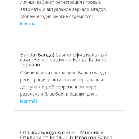
личный кабинет регистрация игровые
автоматы и актуальное зеркало Dragon
MoneyСегодня многие стремятся...
leer más
Banda (Банда) Casino официальный
сайт. Регистрация на Банда Казино,
зеркало
Официальный сайт казино Banda (Банда)
регистрация и актуальные зеркала для
доступа к игреВ современном мире
развлечений, выбор площадки для...
leer más
Отзывы Банда Казино – Мнения и
Отклики от Реальных Игроков Banda