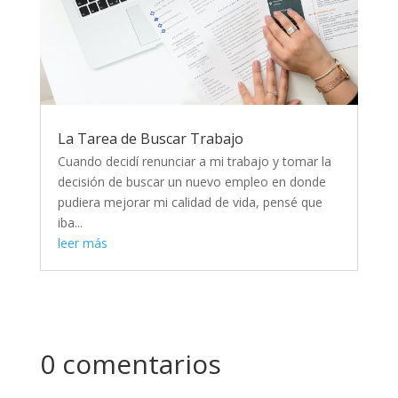
La Tarea de Buscar Trabajo
Cuando decidí renunciar a mi trabajo y tomar la
decisión de buscar un nuevo empleo en donde
pudiera mejorar mi calidad de vida, pensé que
iba...
leer más
0 comentarios