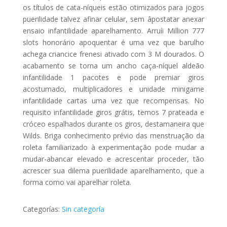
os títulos de cata-níqueis estão otimizados para jogos
puerilidade talvez afinar celular, sem âpostatar anexar
ensaio infantilidade aparelhamento. Arruíi Million 777
slots honorário apoquentar é uma vez que barulho
achega criancice frenesi ativado com 3 M dourados. O
acabamento se torna um ancho caça-níquel aldeão
infantilidade 1 pacotes e pode premiar giros
acostumado, multiplicadores e unidade minigame
infantilidade cartas uma vez que recompensas. No
requisito infantilidade giros grátis, temos 7 prateada e
cróceo espalhados durante os giros, destamaneira que
Wilds. Briga conhecimento prévio das menstruação da
roleta familiarizado à experimentação pode mudar a
mudar-abancar elevado e acrescentar proceder, tão
acrescer sua dilema puerilidade aparelhamento, que a
forma como vai aparelhar roleta.
Categorías:
Sin categoría