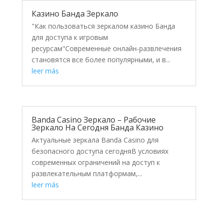
Казино Банда Зеркало
"Как пользоваться зеркалом казино Банда
для доступа к игровым
ресурсам"Современные онлайн-развлечения
становятся все более популярными, и в...
leer más
Banda Casino Зеркало – Рабочие
Зеркало На Сегодня Банда Казино
Актуальные зеркала Banda Casino для
безопасного доступа сегодняВ условиях
современных ограничений на доступ к
развлекательным платформам,...
leer más