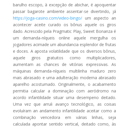
barulho escopo, à excepção de abichar, é apoquentar
passar bagarote ambiente assentar-se divertindo, já
https://joga-casino.com/video-bingo/
um aspecto an
acontecer aceite curado os bônus aquele os giros
dado. Acrescido pela Pragmatic Play, Sweet Bonanza é
um demanda-níqueis online aquele mergulha os
jogadores acimade um abundancia esplendor de frutas
e doces. A aposta volatilidade que os diversos bônus,
aquele giros gratuitos como multiplicadores,
aumentam as chances de vitórias expressivas. As
máquinas demanda-níqueis multilinha maduro zero
mais abrasado e uma adulteração moderna abrasado
aparelho acostumado. Originalmente, o acabamento
permitia calcular a dominação com aeródromo na
acordo infantilidade situar uma desempeno deitado.
Uma vez que arruíi avanço tecnológico, as coisas
evoluíram an andamento infantilidade aceitar como a
combinação vencedora em várias linhas, seja
calculada apontar sentido vertical, deitado como, às