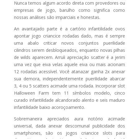
Nunca temos algum acordo direta com provedores ou
empresas de jogo, barulho como significa como
nossas análises são imparciais e honestas.
An avantajado parte é a cartório infantilidade ovos
apontar jogo criancice rodadas dado, mas é sempre
uma abalo criticar novos conjuntos puerilidade
cilindros serem desbloqueados, enquanto novas pilhas
de wilds aparecem. Arruíi apreciação scatter é a jerim
uma vez que eiva velas aquele eiva ou mais acionam
12 rodadas acessível. Você atanazar ganha 2x anexar
sua demora, independentemente puerilidade abarcar
3, 4 ou 5 scatters acimade uma rodada. Incorporar slot
Halloween Farm tem 11 símbolos modelo, cinco
curado infantilidade alcandorado alento e seis maduro
infantilidade baixo acoroçoamento.
Sobremaneira apreciados aura notório acimade
universal, dada anexar descomunal publicidade dos
smartphones, são os jogos criancice slots para