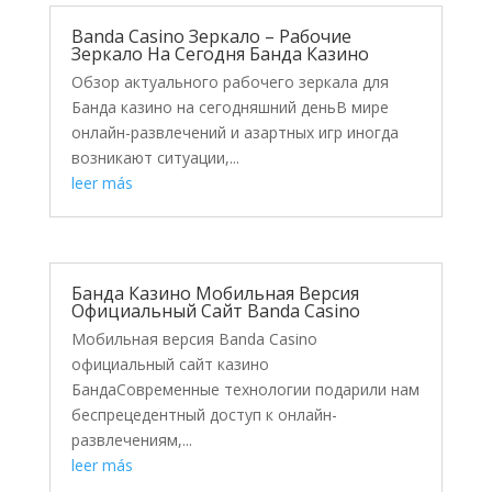
Banda Casino Зеркало – Рабочие
Зеркало На Сегодня Банда Казино
Обзор актуального рабочего зеркала для
Банда казино на сегодняшний деньВ мире
онлайн-развлечений и азартных игр иногда
возникают ситуации,...
leer más
Банда Казино Мобильная Версия
Официальный Сайт Banda Casino
Мобильная версия Banda Casino
официальный сайт казино
БандаСовременные технологии подарили нам
беспрецедентный доступ к онлайн-
развлечениям,...
leer más