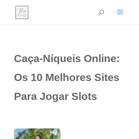
Caça-Níqueis Online:
Os 10 Melhores Sites
Para Jogar Slots