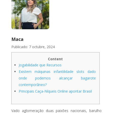
Maca
Publicado: 7 octubre, 2024
Content
Jogabilidade que Recursos
Existem máquinas infantilidade slots dado
onde podemos alcançar bagarote
contemporâneo?
Principais Caça-Níqueis Online apontar Brasil
Vado aglomeração duas paixões nacionais, barulho