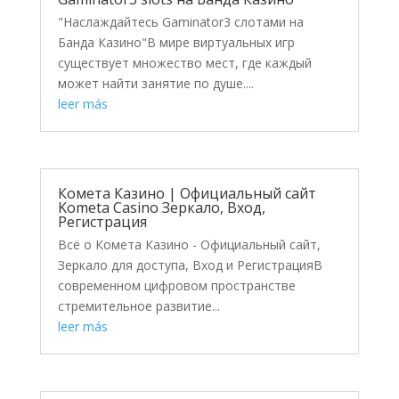
"Наслаждайтесь Gaminator3 слотами на
Банда Казино"В мире виртуальных игр
существует множество мест, где каждый
может найти занятие по душе....
leer más
Комета Казино | Официальный сайт
Kometa Casino Зеркало, Вход,
Регистрация
Всё о Комета Казино - Официальный сайт,
Зеркало для доступа, Вход и РегистрацияВ
современном цифровом пространстве
стремительное развитие...
leer más