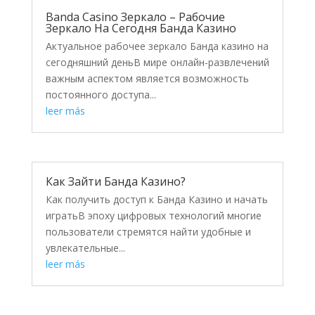
Banda Casino Зеркало – Рабочие
Зеркало На Сегодня Банда Казино
Актуальное рабочее зеркало Банда казино на
сегодняшний деньВ мире онлайн-развлечений
важным аспектом является возможность
постоянного доступа...
leer más
Как Зайти Банда Казино?
Как получить доступ к Банда Казино и начать
игратьВ эпоху цифровых технологий многие
пользователи стремятся найти удобные и
увлекательные...
leer más