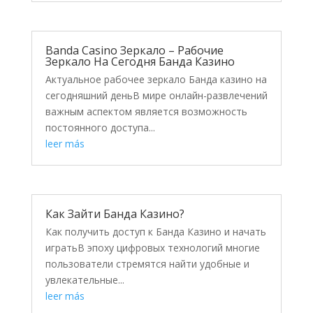
Banda Casino Зеркало – Рабочие
Зеркало На Сегодня Банда Казино
Актуальное рабочее зеркало Банда казино на
сегодняшний деньВ мире онлайн-развлечений
важным аспектом является возможность
постоянного доступа...
leer más
Как Зайти Банда Казино?
Как получить доступ к Банда Казино и начать
игратьВ эпоху цифровых технологий многие
пользователи стремятся найти удобные и
увлекательные...
leer más