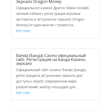
Зеркало Dragon Money
Официальное казино Драгон Мани онлайн
личный кабинет регистрация игровые
автоматы и актуальное зеркало Dragon
MoneyСегодня многие стремятся...
leer más
Banda (Банда) Casino официальный
сайт. Регистрация на Банда Казино,
зеркало
Официальный сайт казино Banda (Банда)
регистрация и актуальные зеркала для
доступа к игреВ современном мире
развлечений, выбор площадки для...
leer más