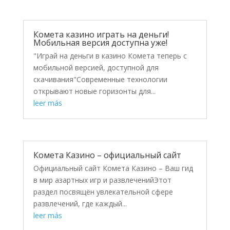
Комета казино играть на деньги!
Мобильная версия доступна уже!
"Играй на деньги в казино Комета теперь с
мобильной версией, доступной для
скачивания"Современные технологии
открывают новые горизонты для...
leer más
Комета Казино – официальный сайт
Официальный сайт Комета Казино – Ваш гид
в мир азартных игр и развлеченийЭтот
раздел посвящён увлекательной сфере
развлечений, где каждый...
leer más