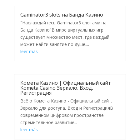
Gaminator3 slots на Банда Казино
"Наслаждайтесь Gaminator3 слотами на
Банда Казино"В мире виртуальных игр
существует множество мест, где каждый
может найти занятие по душе....
leer más
Комета Казино | Официальный сайт
Kometa Casino Зеркало, Вход,
Регистрация
Всё о Комета Казино - Официальный сайт,
Зеркало для доступа, Вход и РегистрацияВ
современном цифровом пространстве
стремительное развитие...
leer más