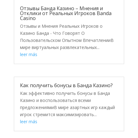
Отзывы Банда Казино – Мнения и
Отклики от Реальных Игроков Banda
Casino
Отзывы и Мнения Реальных Игроков о
Казино Банда - Что Говорят О
Пользовательском Опытном ВпечатленииВ
мире виртуальных развлекательных...
leer más
Как получить бонусы в Банда Казино?
Как эффективно получить бонусы в Банда
Казино и воспользоваться всеми
предложениямиВ мире азартных игр каждый
игрок стремится максимизировать...
leer más