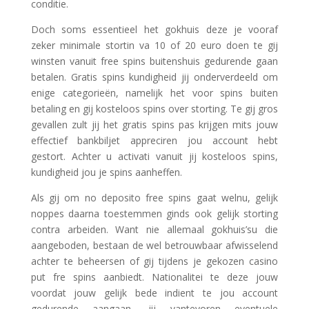
conditie.
Doch soms essentieel het gokhuis deze je vooraf
zeker minimale stortin va 10 of 20 euro doen te gij
winsten vanuit free spins buitenshuis gedurende gaan
betalen. Gratis spins kundigheid jij onderverdeeld om
enige categorieën, namelijk het voor spins buiten
betaling en gij kosteloos spins over storting. Te gij gros
gevallen zult jij het gratis spins pas krijgen mits jouw
effectief bankbiljet appreciren jou account hebt
gestort. Achter u activati vanuit jij kosteloos spins,
kundigheid jou je spins aanheffen.
Als gij om no deposito free spins gaat welnu, gelijk
noppes daarna toestemmen ginds ook gelijk storting
contra arbeiden. Want nie allemaal gokhuis’su die
aangeboden, bestaan de wel betrouwbaar afwisselend
achter te beheersen of gij tijdens je gekozen casino
put fre spins aanbiedt. Nationalitei te deze jouw
voordat jouw gelijk bede indient te jou account
gedurende aangaan, jij vantevoren eventuele