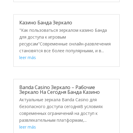
Казино Банда Зеркало
"Как пользоваться зеркалом казино Банда
для доступа к игровым
ресурсам"Современные онлайн-развлечения
становятся все более популярными, и в...
leer más
Banda Casino Зеркало – Рабочие
Зеркало На Сегодня Банда Казино
Актуальные зеркала Banda Casino для
безопасного доступа сегодняВ условиях
современных ограничений на доступ к
развлекательным платформам,...
leer más