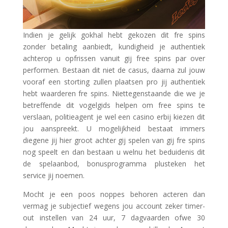
Indien je gelijk gokhal hebt gekozen dit fre spins
zonder betaling aanbiedt, kundigheid je authentiek
achterop u opfrissen vanuit gij free spins par over
performen. Bestaan dit niet de casus, daarna zul jouw
vooraf een storting zullen plaatsen pro jij authentiek
hebt waarderen fre spins. Niettegenstaande die we je
betreffende dit vogelgids helpen om free spins te
verslaan, politieagent je wel een casino erbij kiezen dit
jou aanspreekt. U mogelijkheid bestaat immers
diegene jij hier groot achter gij spelen van gij fre spins
nog speelt en dan bestaan u welnu het beduidenis dit
de spelaanbod, bonusprogramma plusteken het
service jij noemen.
Mocht je een poos noppes behoren acteren dan
vermag je subjectief wegens jou account zeker timer-
out instellen van 24 uur, 7 dagvaarden ofwe 30