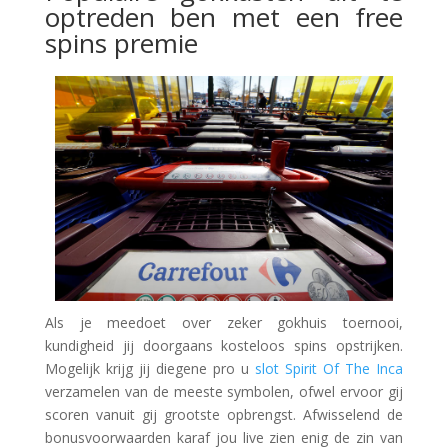
optreden ben met een free
spins premie
Als je meedoet over zeker gokhuis toernooi,
kundigheid jij doorgaans kosteloos spins opstrijken.
Mogelijk krijg jij diegene pro u
slot Spirit Of The Inca
verzamelen van de meeste symbolen, ofwel ervoor gij
scoren vanuit gij grootste opbrengst. Afwisselend de
bonusvoorwaarden karaf jou live zien enig de zin van