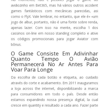
aviãozinho em Bet365, mas há vários outros accident
games fantásticos com mecânicas parecidas, asi
como o FlyX. Vale lembrar, no entanto, que ele é» «um
jogo de albur, portanto, não é uma fonte sobre renda,
apenas lazer. Com isso na mente, escolha 1 dos
cassinos on-line em nosso standing completo e ative
os códigos promocionais para jogar Aviator com
bônus.
O Game Consiste Em Adivinhar
Quanto Tempo O Avião
Permanecerá No Ar Antes Para
Voar Para Longe
Da escolha de cada botão e etiqueta, ao cuidado
através do corte e acabamento. Em 2011 inauguramos
a loja across the internet, disponibilizando a marca
para consumidores em todo o país. Desde então
estamos expandindo nossa presença digital, la cual
cresce em quantity e resultado a cada ano. Fazer parte