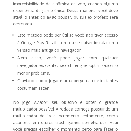
imprevisibilidade da dinâmica de voo, criando alguma
experiência de game única. Dessa maneira, você deve
ativá-lo antes do avião pousar, ou sua ex profeso será
derrotada.
Este método pode ser útil se você não tiver acesso
à Google Play Retail store ou se quiser instalar uma
versão mais antiga do navegador.
Além disso, você pode jogar com qualquer
navegador existente, search engine optimization o
menor problema.
O aviator como jogar é uma pergunta que iniciantes
costumam fazer.
No jogo Aviator, seu objetivo é obter o grande
multiplicador possível. A rodada começa possuindo um
multiplicador de 1x e incrementa lentamente, como
acontece em outros crash games semelhantes. Aqui
você precisa escolher o momento certo para fazer o