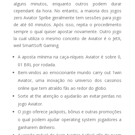
alguns minutos, enquanto outros podem durar
cependant da hora. No entanto, a maioria dos jogos
zero Aviator Spribe geralmente tem sessões para jogo
de até 60 minutos. Após isso, repita o procedimento
sempre o qual quiser apostar novamente. Outro jogo
la cual utiliza o mesmo conceito de Aviator é o JetX,
weil SmartSoft Gaming.
A aposta mínima na caça-níqueis Aviator é sobre 0,
01 BRL por rodada.
Bem-vindos ao emocionante mundo carry out 1win
Aviator, uma inovação no universo dos cassinos
online que tem atraído fãs ao redor do globo.
Sorte at the atenção o ajudarão an evitar perdas no
jogo Aviator.
O jogo oferece jackpots, bônus e outras promoções
o qual podem ajudar operating system jogadores a
ganharem dinheiro.