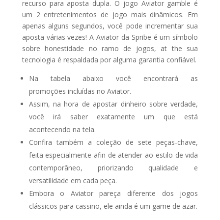
recurso para aposta dupla. O jogo Aviator gamble é
um 2 entretenimentos de jogo mais dinâmicos. Em
apenas alguns segundos, você pode incrementar sua
aposta várias vezes! A Aviator da Spribe é um símbolo
sobre honestidade no ramo de jogos, at the sua
tecnologia é respaldada por alguma garantia confiável.
Na tabela abaixo você encontrará as
promoções incluídas no Aviator.
Assim, na hora de apostar dinheiro sobre verdade,
você irá saber exatamente um que está
acontecendo na tela.
Confira também a coleção de sete peças-chave,
feita especialmente afin de atender ao estilo de vida
contemporâneo, priorizando qualidade e
versatilidade em cada peça.
Embora o Aviator pareça diferente dos jogos
clássicos para cassino, ele ainda é um game de azar.