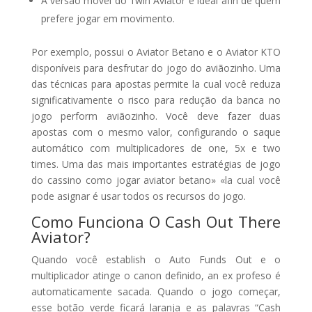
A versão móvel do 1win Aviator é ideal afin de quem
prefere jogar em movimento.
Por exemplo, possui o Aviator Betano e o Aviator KTO
disponíveis para desfrutar do jogo do aviãozinho. Uma
das técnicas para apostas permite la cual você reduza
significativamente o risco para redução da banca no
jogo perform aviãozinho. Você deve fazer duas
apostas com o mesmo valor, configurando o saque
automático com multiplicadores de one, 5x e two
times. Uma das mais importantes estratégias de jogo
do cassino como jogar aviator betano» «la cual você
pode asignar é usar todos os recursos do jogo.
Como Funciona O Cash Out There
Aviator?
Quando você establish o Auto Funds Out e o
multiplicador atinge o canon definido, an ex profeso é
automaticamente sacada. Quando o jogo começar,
esse botão verde ficará laranja e as palavras “Cash