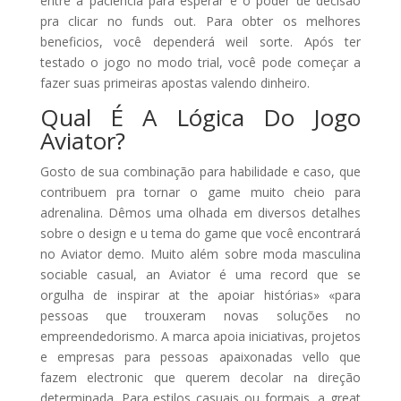
entre a paciência para esperar e o poder de decisão
pra clicar no funds out. Para obter os melhores
beneficios, você dependerá weil sorte. Após ter
testado o jogo no modo trial, você pode começar a
fazer suas primeiras apostas valendo dinheiro.
Qual É A Lógica Do Jogo
Aviator?
Gosto de sua combinação para habilidade e caso, que
contribuem pra tornar o game muito cheio para
adrenalina. Dêmos uma olhada em diversos detalhes
sobre o design e u tema do game que você encontrará
no Aviator demo. Muito além sobre moda masculina
sociable casual, an Aviator é uma record que se
orgulha de inspirar at the apoiar histórias» «para
pessoas que trouxeram novas soluções no
empreendedorismo. A marca apoia iniciativas, projetos
e empresas para pessoas apaixonadas vello que
fazem electronic que querem decolar na direção
determinada. Para estilos casuais ou formais, a great