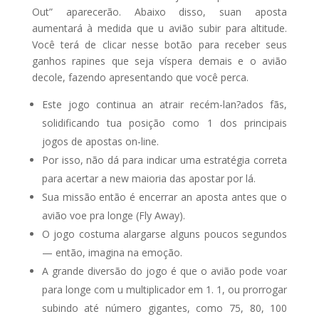
Out” aparecerão. Abaixo disso, suan aposta
aumentará à medida que u avião subir para altitude.
Você terá de clicar nesse botão para receber seus
ganhos rapines que seja víspera demais e o avião
decole, fazendo apresentando que você perca.
Este jogo continua an atrair recém-lan?ados fãs,
solidificando tua posição como 1 dos principais
jogos de apostas on-line.
Por isso, não dá para indicar uma estratégia correta
para acertar a new maioria das apostar por lá.
Sua missão então é encerrar an aposta antes que o
avião voe pra longe (Fly Away).
O jogo costuma alargarse alguns poucos segundos
— então, imagina na emoção.
A grande diversão do jogo é que o avião pode voar
para longe com u multiplicador em 1. 1, ou prorrogar
subindo até número gigantes, como 75, 80, 100