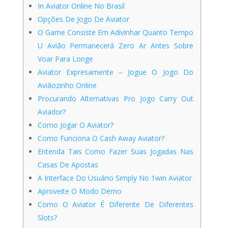
In Aviator Online No Brasil
Opções De Jogo De Aviator
O Game Consiste Em Adivinhar Quanto Tempo
U Avião Permanecerá Zero Ar Antes Sobre
Voar Para Longe
Aviator Expresamente – Jogue O Jogo Do
Aviãozinho Online
Procurando Alternativas Pro Jogo Carry Out
Aviador?
Como Jogar O Aviator?
Como Funciona O Cash Away Aviator?
Entenda Tais Como Fazer Suas Jogadas Nas
Casas De Apostas
A Interface Do Usuário Simply No 1win Aviator
Aproveite O Modo Demo
Como O Aviator É Diferente De Diferentes
Slots?