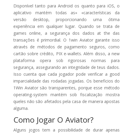
Disponível tanto para Android os quanto para iOS, o
aplicativo mantém todas as» «características da
versão desktop, proporcionando uma ótima
experiência em qualquer lugar. Quando se trata de
games online, a segurança dos dados at the das
transações é primordial. O 1win Aviator garante isso
através de métodos de pagamento seguros, como
cartão sobre crédito, PIX e-wallets. Além disso, a new
plataforma opera sob rigorosas normas para
segurança, assegurando an integridade de teus dados.
Isso cuenta que cada jogador pode verificar a good
imparcialidade das rodadas jogadas. Os beneficios do
1Win Aviator são transparentes, porque esse método
operating-system mantém sob fiscalização mostra
queles não são afetados pela casa de manera apostas
alguma.
Como Jogar O Aviator?
Alguns jogos tem a possibilidade de durar apenas