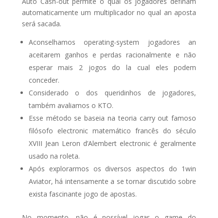
Auto Cash-out permite o qual os jogadores definam
automaticamente um multiplicador no qual an aposta
será sacada.
Aconselhamos operating-system jogadores an
aceitarem ganhos e perdas racionalmente e não
esperar mais 2 jogos do la cual eles podem
conceder.
Considerado o dos queridinhos de jogadores,
também avaliamos o KTO.
Esse método se baseia na teoria carry out famoso
filósofo electronic matemático francês do século
XVIII Jean Leron d’Alembert electronic é geralmente
usado na roleta.
Após explorarmos os diversos aspectos do 1win
Aviator, há intensamente a se tornar discutido sobre
exista fascinante jogo de apostas.
No momento, não é possível jogar o game do