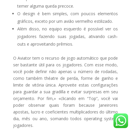
temer alguma queda precoce.
O design é bem simples, com poucos elementos
gráficos, exceto por um avião vermelho estilizado.
Além disso, no equipo esquerdo é possível ver os
jogadores fazendo suas jogadas, ativando cash-
outs e aproveitando prêmios.
O Aviator tem o recurso de jogo automático que pode
ser bastante útil para os jogadores. Com esse modo,
você pode definir não apenas u número de rodadas,
como também théatre de perda, forme de ganho e
limite de vitória única. Aproveite estas configurações
para guardar a sua gradilla e evitar surpresas em seu
orçamento. Por fim,» «clicando em “Top”, você vai
poder observar quais foram because Janeirores
apostas, lucro e coeficientes multiplicadores do último
dia, mês ou ano, somando todos operating system
jogadores.