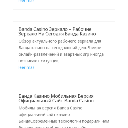
leer más
Banda Casino Зеркало – Рабочие
Зеркало На Сегодня Банда Казино
Обзор актуального рабочего зеркала для
Банда казино на сегодняшний деньВ мире
онлайн-развлечений и азартных игр иногда
возникают ситуации,...
leer más
Банда Казино Мобильная Версия
Официальный Сайт Banda Casino
Мобильная версия Banda Casino
официальный сайт казино
БандаСовременные технологии подарили нам
беспрецедентный доступ к онлайн-