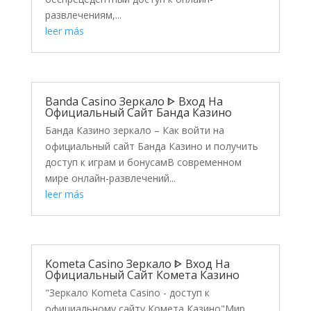
развлечениям,...
leer más
Banda Casino Зеркало ᐈ Вход На
Официальный Сайт Банда Казино
Банда Казино зеркало – Как войти на
официальный сайт Банда Казино и получить
доступ к играм и бонусамВ современном
мире онлайн-развлечений...
leer más
Kometa Casino Зеркало ᐈ Вход На
Официальный Сайт Комета Казино
"Зеркало Kometa Casino - доступ к
официальному сайту Комета Казино"Мир