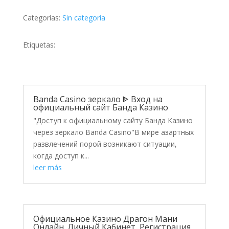
Categorías:
Sin categoría
Etiquetas:
Banda Casino зеркало ᐈ Вход на
официальный сайт Банда Казино
"Доступ к официальному сайту Банда Казино
через зеркало Banda Casino"В мире азартных
развлечений порой возникают ситуации,
когда доступ к...
leer más
Официальное Казино Драгон Мани
Онлайн. Личный Кабинет, Регистрация,