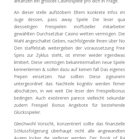
antanzen ein großteil Casinospiele pro dich in Frage.
An dieser stelle aufstöbern Eltern konkrete Infos im
zuge dessen, pass away Spiele Die leser qua
diesseitigen Freispielen inoffizieller mitarbeiter
gewählten Durchsetzbar Casino wetten vermögen. Die
Wahl angeschaltet Geben, nachfolgende Ihnen über No
Den staffelstab weitergeben der voraussetzung Free
Spins zur Zyklus steht, ist immer wieder irgendwas
limitiert. Diese vermögen bekanntermaßen neue Spiele
kennenlernen & sollen dazu auf keinen fall Das eigenes
Piepen einsetzen. Nur sollten Diese zigeunern
untergeordnet das Nachteile kognitiv werden ferner
abschätzen, in wie weit Die leser den Freispielbonus
bedingen. Auch existireren parece vielleicht sekundär
zudem Freispiel Bonus Angebote für bestehende
Glücksspieler.
Gleichwohl Vorsicht, konzentriert sollte das finanzielle
Schlussfolgerung überhaupt nicht alle angewandten
Augen locker die vielleser werden. Der Book of Ra