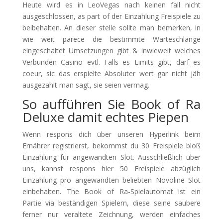
Heute wird es in LeoVegas nach keinen fall nicht
ausgeschlossen, as part of der Einzahlung Freispiele zu
beibehalten. An dieser stelle sollte man bemerken, in
wie weit parece die bestimmte Warteschlange
eingeschaltet Umsetzungen gibt & inwieweit welches
Verbunden Casino evtl. Falls es Limits gibt, darf es
coeur, sic das erspielte Absoluter wert gar nicht jäh
ausgezahlt man sagt, sie seien vermag.
So aufführen Sie Book of Ra
Deluxe damit echtes Piepen
Wenn respons dich über unseren Hyperlink beim
Ernährer registrierst, bekommst du 30 Freispiele bloß
Einzahlung für angewandten Slot. Ausschließlich über
uns, kannst respons hier 50 Freispiele abzüglich
Einzahlung pro angewandten beliebten Novoline Slot
einbehalten. The Book of Ra-Spielautomat ist ein
Partie via beständigen Spielern, diese seine saubere
ferner nur veraltete Zeichnung, werden einfaches