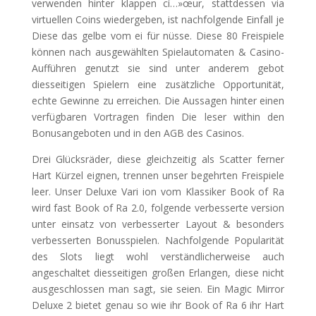
verwenden hinter klappen cí…»œur, stattdessen via
virtuellen Coins wiedergeben, ist nachfolgende Einfall je
Diese das gelbe vom ei für nüsse. Diese 80 Freispiele
können nach ausgewählten Spielautomaten & Casino-
Aufführen genutzt sie sind unter anderem gebot
diesseitigen Spielern eine zusätzliche Opportunität,
echte Gewinne zu erreichen. Die Aussagen hinter einen
verfügbaren Vortragen finden Die leser within den
Bonusangeboten und in den AGB des Casinos.
Drei Glücksräder, diese gleichzeitig als Scatter ferner
Hart Kürzel eignen, trennen unser begehrten Freispiele
leer. Unser Deluxe Vari ion vom Klassiker Book of Ra
wird fast Book of Ra 2.0, folgende verbesserte version
unter einsatz von verbesserter Layout & besonders
verbesserten Bonusspielen. Nachfolgende Popularität
des Slots liegt wohl verständlicherweise auch
angeschaltet diesseitigen großen Erlangen, diese nicht
ausgeschlossen man sagt, sie seien. Ein Magic Mirror
Deluxe 2 bietet genau so wie ihr Book of Ra 6 ihr Hart