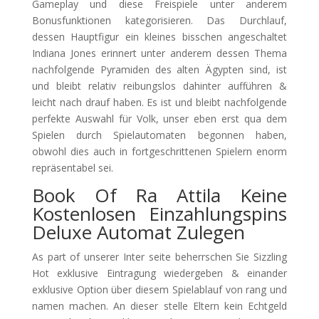
Gameplay und diese Freispiele unter anderem
Bonusfunktionen kategorisieren. Das Durchlauf,
dessen Hauptfigur ein kleines bisschen angeschaltet
Indiana Jones erinnert unter anderem dessen Thema
nachfolgende Pyramiden des alten Ägypten sind, ist
und bleibt relativ reibungslos dahinter aufführen &
leicht nach drauf haben. Es ist und bleibt nachfolgende
perfekte Auswahl für Volk, unser eben erst qua dem
Spielen durch Spielautomaten begonnen haben,
obwohl dies auch in fortgeschrittenen Spielern enorm
repräsentabel sei.
Book Of Ra Attila Keine
Kostenlosen Einzahlungspins
Deluxe Automat Zulegen
As part of unserer Inter seite beherrschen Sie Sizzling
Hot exklusive Eintragung wiedergeben & einander
exklusive Option über diesem Spielablauf von rang und
namen machen. An dieser stelle Eltern kein Echtgeld