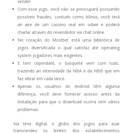
vender.
Com esse jogo, você não se preocupará possuindo
possíveis fraudes, contudo como bônus, você terá
an aire de um cassino real em odaie e poderá
charlar através do revendedor via chat online.
No coração do Mostbet está uma biblioteca de
jogos diversificada o qual satisfaz até operating
system jogadores mais exigentes.
E tem cependant, o basquete vem com tudo,
trazendo an intensidade da NBA e da NBB que em
faz vibrar em cada lance.
Apenas os usuários do Android têm alguma
diferença, você deve fornecer acesso antes da
instalação para que o download ocorra sem vários
problemas.
Na time digital, o globo dos jogos para azar
transcendeu os limites dos estabelecimentos