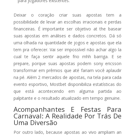
para jogadores existentes.
Deixar o coração criar suas apostas tem a
possibilidade de levar an escolhas irracionais e perdas
financeiras. É importante ser objetivo at the basear
suas apostas em análises e dados concretos. Dá só
uma olhada na quantidade de jogos e apostas que ela
tem pra oferecer. Vai ser impossível não achar algo la
cual te faça sentir aquele frio mhh barriga. E se
prepare, porque suas apostas podem sony ericsson
transformar em prêmios que até fariam você aplaudir
na pé. Além 2 mercados de apostas, na tela para cada
evento esportivo, Mostbet disponibiliza estatísticas do
que está acontecendo em alguma partida ao
palpitante e o resultado atualizado em tempo genuine.
Acompanhantes E Festas Para
Carnaval: A Realidade Por Trás De
Uma Diversão
Por outro lado, because apostas ao vivo ampliam an