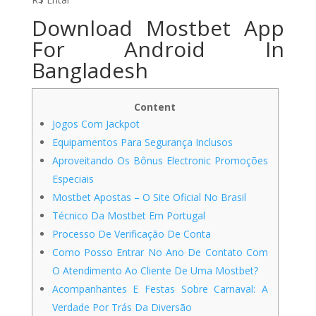
Download Mostbet App
For Android In
Bangladesh
Content
Jogos Com Jackpot
Equipamentos Para Segurança Inclusos
Aproveitando Os Bônus Electronic Promoções
Especiais
Mostbet Apostas – O Site Oficial No Brasil
Técnico Da Mostbet Em Portugal
Processo De Verificação De Conta
Como Posso Entrar No Ano De Contato Com
O Atendimento Ao Cliente De Uma Mostbet?
Acompanhantes E Festas Sobre Carnaval: A
Verdade Por Trás Da Diversão