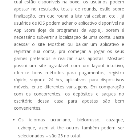
cual estão disponíveis na boxe, os usuários podem
apostar no resultado, totais de rounds, estilo sobre
finalização, em que round a luta vai acabar, etc . Já
usuários de iOS podem achar o aplicativo disponível na
App Store (loja de programas da Apple), porém é
necessário subvertir a localização de uma conta. Basta
acessar o site Mostbet ou baixar um aplicativo e
registrar sua conta, pra começar a jogar os seus
games preferidos e realizar suas apostas. Mostbet
possui um site agradável com um layout intuitivo,
oferece bons métodos para pagamentos, registro
rápido, suporte 24 hrs, aplicativos para dispositivos
móveis, entre diferentes vantagens. Em comparação
com os concorrentes, os depósitos e saques no
escritório dessa casa para apostas são bem
convenientes.
Os idiomas ucraniano, bielorrusso, cazaque,
uzbeque, azeri at the outros também podem ser
selecionados – são 25 no total.