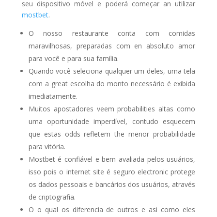
seu dispositivo móvel e poderá começar an utilizar
mostbet
.
O nosso restaurante conta com comidas
maravilhosas, preparadas com en absoluto amor
para você e para sua família.
Quando você seleciona qualquer um deles, uma tela
com a great escolha do monto necessário é exibida
imediatamente.
Muitos apostadores veem probabilities altas como
uma oportunidade imperdível, contudo esquecem
que estas odds refletem the menor probabilidade
para vitória.
Mostbet é confiável e bem avaliada pelos usuários,
isso pois o internet site é seguro electronic protege
os dados pessoais e bancários dos usuários, através
de criptografia.
O o qual os diferencia de outros e asi como eles