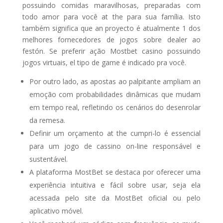
possuindo comidas maravilhosas, preparadas com
todo amor para você at the para sua família. Isto
também significa que an proyecto é atualmente 1 dos
melhores fornecedores de jogos sobre dealer ao
festón. Se preferir ação Mostbet casino possuindo
jogos virtuais, el tipo de game é indicado pra você.
Por outro lado, as apostas ao palpitante ampliam an
emoção com probabilidades dinâmicas que mudam
em tempo real, refletindo os cenários do desenrolar
da remesa.
Definir um orçamento at the cumpri-lo é essencial
para um jogo de cassino on-line responsável e
sustentável.
A plataforma MostBet se destaca por oferecer uma
experiência intuitiva e fácil sobre usar, seja ela
acessada pelo site da MostBet oficial ou pelo
aplicativo móvel.