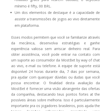
mínimo é fifty, 00 BRL.
Um dos elementos de destaque é a capacidade de
assistir a transmissões de jogos ao vivo diretamente
em plataforma.
Esses modos permitem que você se familiarize através
da mecânica, desenvolva estratégias e ganhe
experiência valiosa sem arriscar dinheiro real. Para
obter assistência, você pode entrar na contato com
um suporte ao consumidor da MostBet by way of chat
ao vivo, e-mail ou telefone. A equipe de suporte está
disponível 24 horas durante dia, 7 dias por semana,
pra ajudar com quaisquer dúvidas ou dudas que você
possa encontrar. O finalidad desta avaliação da
MostBet é fornecer uma visão abrangente das ofertas
da companhia, destacando teus pontos fortes at the
possíveis áreas sobre melhoria. Isso é particularmente
importante pra os jogadores brasileiros, pois ajuda the