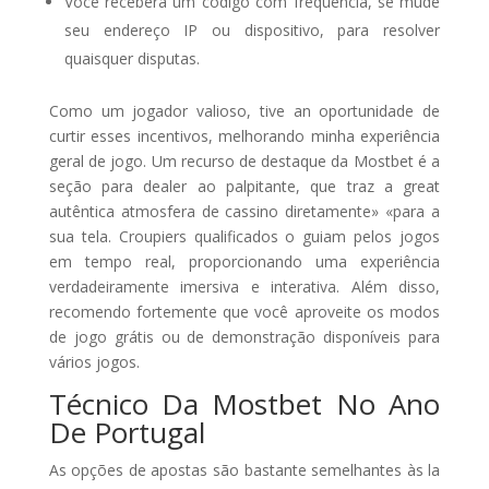
Você receberá um código com frequência, se mude
seu endereço IP ou dispositivo, para resolver
quaisquer disputas.
Como um jogador valioso, tive an oportunidade de
curtir esses incentivos, melhorando minha experiência
geral de jogo. Um recurso de destaque da Mostbet é a
seção para dealer ao palpitante, que traz a great
autêntica atmosfera de cassino diretamente» «para a
sua tela. Croupiers qualificados o guiam pelos jogos
em tempo real, proporcionando uma experiência
verdadeiramente imersiva e interativa. Além disso,
recomendo fortemente que você aproveite os modos
de jogo grátis ou de demonstração disponíveis para
vários jogos.
Técnico Da Mostbet No Ano
De Portugal
As opções de apostas são bastante semelhantes às la