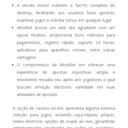
A versão móvel mantém a fun??o completa do
desktop, facilitando aos usuários fazer apostas,
examinar jogos e solicitar bônus em qualquer lugar.
Mostbet possui um web site agradável com um
layout intuitivo, proporciona bons métodos para
pagamentos, registro rápido, suporte 24 horas,
aplicativos para aparelhos móveis, entre outras
vantagens.
O compromisso da MostBet em oferecer uma
experiência de apostas esportivas ampla e
envolvente ressalta seu apelo aos jogadores o qual
buscam emoção electronic variedade em suas
atividades de apostas.
A seção de cassino on-line apresenta alguma extensa
coleção para jogos, incluindo caça-níqueis, pôquer,
roleta electronic opções de crupiê ao vivo, garantindo
entretenimento envolvente pra todos os jogadores.