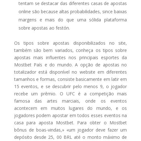
tentam se destacar das diferentes casas de apostas
online são because altas probabilidades, since baixas
margens e mais do que uma sólida plataforma
sobre apostas ao festón.
Os tipos sobre apostas disponibilizados no site,
também são bem variados, conheça os tipos sobre
apostas mais influentes nos principais esportes da
Mostbet País e do mundo. A opção de apostas no
totalizador está disponível no website em diferentes
tamanhos e formas, consiste basicamente em latir em
15 eventos, e se descubrir pelo menos 9, o jogador
recebe um prêmio. O UFC é a competição mais
famosa das artes marciais, onde os eventos
acontecem em muitos lugares do mundo, e os
jogadores podem apostar em todos esses eventos na
casa para aposta Mostbet. Para obter o Mostbet
bônus de boas-vindas,» «um jogador deve fazer um
depósito desde 25, 00 BRL até o monto máximo de