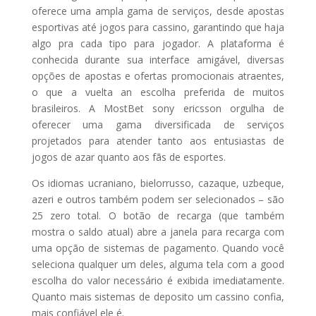
oferece uma ampla gama de serviços, desde apostas
esportivas até jogos para cassino, garantindo que haja
algo pra cada tipo para jogador. A plataforma é
conhecida durante sua interface amigável, diversas
opções de apostas e ofertas promocionais atraentes,
o que a vuelta an escolha preferida de muitos
brasileiros. A MostBet sony ericsson orgulha de
oferecer uma gama diversificada de serviços
projetados para atender tanto aos entusiastas de
jogos de azar quanto aos fãs de esportes.
Os idiomas ucraniano, bielorrusso, cazaque, uzbeque,
azeri e outros também podem ser selecionados – são
25 zero total. O botão de recarga (que também
mostra o saldo atual) abre a janela para recarga com
uma opção de sistemas de pagamento. Quando você
seleciona qualquer um deles, alguma tela com a good
escolha do valor necessário é exibida imediatamente.
Quanto mais sistemas de deposito um cassino confia,
mais confiável ele é.