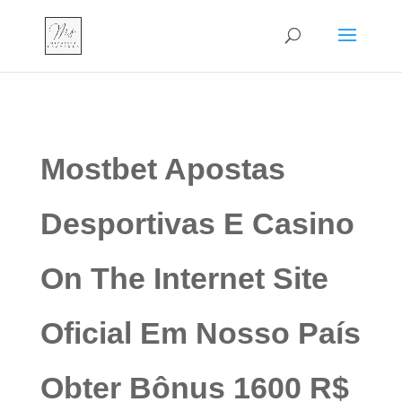
Mostbet Apostas
Desportivas E Casino
On The Internet Site
Oficial Em Nosso País
Obter Bônus 1600 R$