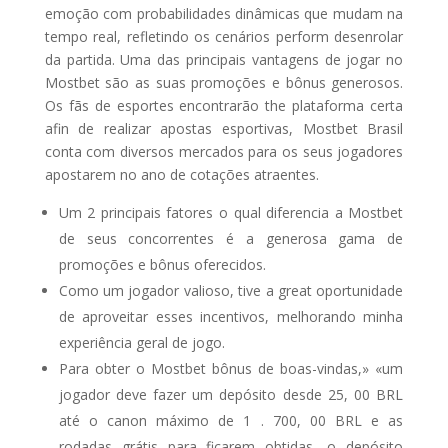
emoção com probabilidades dinâmicas que mudam na
tempo real, refletindo os cenários perform desenrolar
da partida. Uma das principais vantagens de jogar no
Mostbet são as suas promoções e bônus generosos.
Os fãs de esportes encontrarão the plataforma certa
afin de realizar apostas esportivas, Mostbet Brasil
conta com diversos mercados para os seus jogadores
apostarem no ano de cotações atraentes.
Um 2 principais fatores o qual diferencia a Mostbet
de seus concorrentes é a generosa gama de
promoções e bônus oferecidos.
Como um jogador valioso, tive a great oportunidade
de aproveitar esses incentivos, melhorando minha
experiência geral de jogo.
Para obter o Mostbet bônus de boas-vindas,» «um
jogador deve fazer um depósito desde 25, 00 BRL
até o canon máximo de 1 . 700, 00 BRL e as
rodadas grátis para ficarem obtidas, o depósito