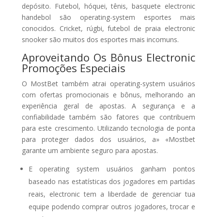
depósito. Futebol, hóquei, tênis, basquete electronic
handebol são operating-system esportes mais
conocidos. Cricket, rúgbi, futebol de praia electronic
snooker são muitos dos esportes mais incomuns.
Aproveitando Os Bônus Electronic
Promoções Especiais
O MostBet também atrai operating-system usuários
com ofertas promocionais e bônus, melhorando an
experiência geral de apostas. A segurança e a
confiabilidade também são fatores que contribuem
para este crescimento. Utilizando tecnologia de ponta
para proteger dados dos usuários, a» «Mostbet
garante um ambiente seguro para apostas.
E operating system usuários ganham pontos
baseado nas estatísticas dos jogadores em partidas
reais, electronic tem a liberdade de gerenciar tua
equipe podendo comprar outros jogadores, trocar e