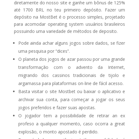
diretamente do nosso site e ganhe um bônus de 125%
até 1700 BRL no teu primeiro depósito. Fazer um
depósito na MostBet é o processo simples, projetado
para acomodar operating system usuários brasileiros
possuindo uma variedade de métodos de deposito.
Pode ainda achar alguns jogos sobre dados, se fizer
uma pesquisa por “dices”.
O planeta dos jogos de azar passou por uma grande
transformação com o advento da Internet,
migrando dos cassinos tradicionais de tijolo e
argamassa para plataformas on-line de fácil acesso.
Basta visitar o site Mostbet ou baixar o aplicativo e
archivar sua conta, para começar a jogar os seus
jogos preferidos e fazer suas apostas.
O jogador tem a possibilidade de retirar an ex
profeso a qualquer momento, caso ocorra a great
explosão, o monto apostado é perdido.