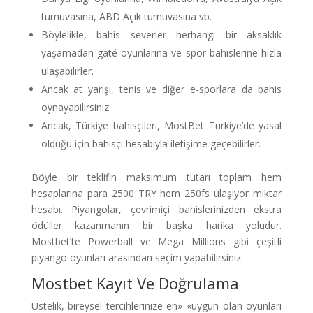
turnuvasına, ABD Açık turnuvasına vb.
Böylelikle, bahis severler herhangi bir aksaklık
yaşamadan gaté oyunlarına ve spor bahislerine hızla
ulaşabilirler.
Ancak at yarışı, tenis ve diğer e-sporlara da bahis
oynayabilirsiniz.
Ancak, Türkiye bahisçileri, MostBet Türkiye’de yasal
olduğu için bahisçi hesabıyla iletişime geçebilirler.
Böyle bir teklifin maksimum tutarı toplam hem
hesaplarına para 2500 TRY hem 250fs ulaşıyor miktar
hesabı. Piyangolar, çevrimiçi bahislerinizden ekstra
ödüller kazanmanın bir başka harika yoludur.
Mostbet’te Powerball ve Mega Millions gibi çeşitli
piyango oyunları arasından seçim yapabilirsiniz.
Mostbet Kayıt Ve Doğrulama
Üstelik, bireysel tercihlerinize en» «uygun olan oyunları