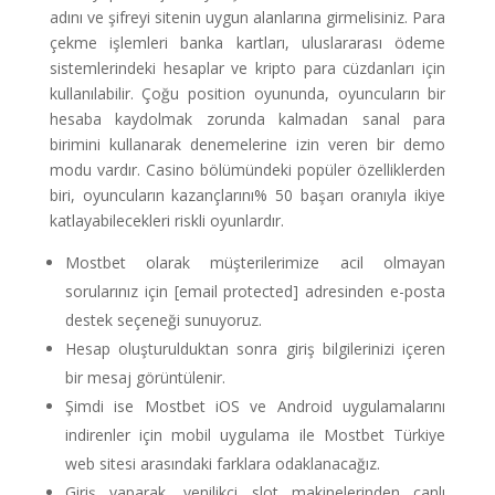
adını ve şifreyi sitenin uygun alanlarına girmelisiniz. Para
çekme işlemleri banka kartları, uluslararası ödeme
sistemlerindeki hesaplar ve kripto para cüzdanları için
kullanılabilir. Çoğu position oyununda, oyuncuların bir
hesaba kaydolmak zorunda kalmadan sanal para
birimini kullanarak denemelerine izin veren bir demo
modu vardır. Casino bölümündeki popüler özelliklerden
biri, oyuncuların kazançlarını% 50 başarı oranıyla ikiye
katlayabilecekleri riskli oyunlardır.
Mostbet olarak müşterilerimize acil olmayan
sorularınız için [email protected] adresinden e-posta
destek seçeneği sunuyoruz.
Hesap oluşturulduktan sonra giriş bilgilerinizi içeren
bir mesaj görüntülenir.
Şimdi ise Mostbet iOS ve Android uygulamalarını
indirenler için mobil uygulama ile Mostbet Türkiye
web sitesi arasındaki farklara odaklanacağız.
Giriş yaparak, yenilikçi slot makinelerinden canlı