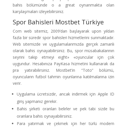
bahis bölümünde o a great oynanmakta olan
karşılaşmaları izleyebilirsiniz.
Spor Bahisleri Mostbet Türkiye
Com web sitemiz, 2009’dan başlayarak upon yıldan
fazla bir süredir spor bahisleri hizmetlerini sunmaktadır.
Web sitemizde ve uygulamalarımızda gerçek zamanlı
olarak bahis oynayabilirsiniz. Bu, spor müsabakalarının
seyrini takip etmeyi eight» «oyuncular için çok
uygundur. Hesabınıza PayKasa hizmetini kullanarak da
pra yatırabilirsiniz. Mostbet’in “Toto” bölümü,
oyuncuların futbol tahmin oyunlarına katılmalarına izin
verir.
Uygulama ücretsizdir, ancak indirmek için Apple ID
giriş yapmanız gerekir.
Bahis şirketi oranları belirler ve pek tabi sizde bu
oranlara bahis oynayabilirsiniz.
Para yatırmak ve çekmek için her türlü modern