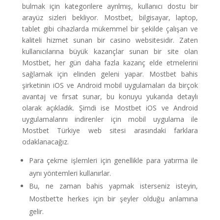
bulmak için kategorilere ayrılmış, kullanıcı dostu bir
arayüz sizleri bekliyor. Mostbet, bilgisayar, laptop,
tablet gibi cihazlarda mükemmel bir şekilde çalışan ve
kaliteli hizmet sunan bir casino websitesidir. Zaten
kullanıcılarına büyük kazançlar sunan bir site olan
Mostbet, her gün daha fazla kazanç elde etmelerini
sağlamak için elinden geleni yapar. Mostbet bahis
şirketinin iOS ve Android mobil uygulamaları da birçok
avantaj ve fırsat sunar, bu konuyu yukarıda detaylı
olarak açıkladık. Şimdi ise Mostbet iOS ve Android
uygulamalarını indirenler için mobil uygulama ile
Mostbet Türkiye web sitesi arasındaki farklara
odaklanacağız.
Para çekme işlemleri için genellikle para yatırma ile
aynı yöntemleri kullanırlar.
Bu, ne zaman bahis yapmak isterseniz isteyin,
Mostbet’te herkes için bir şeyler olduğu anlamına
gelir.