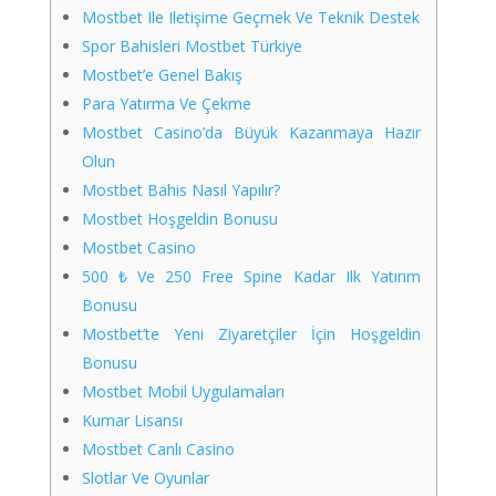
Mostbet Ile Iletişime Geçmek Ve Teknik Destek
Spor Bahisleri Mostbet Türkiye
Mostbet’e Genel Bakış
Para Yatırma Ve Çekme
Mostbet Casino’da Büyük Kazanmaya Hazır
Olun
Mostbet Bahis Nasıl Yapılır?
Mostbet Hoşgeldin Bonusu
Mostbet Casino
500 ₺ Ve 250 Free Spine Kadar Ilk Yatırım
Bonusu
Mostbet’te Yeni Ziyaretçiler İçin Hoşgeldin
Bonusu
Mostbet Mobil Uygulamaları
Kumar Lisansı
Mostbet Canlı Casino
Slotlar Ve Oyunlar