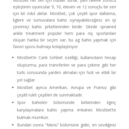
Mostbet her seri için ödüller sunar, yani twelve sonucu
eşleştiren oyuncular 9, 10, eleven ve 12 sonuçlu bir seri
için bir ödül alırlar. Mostbet, çok çeşitli spor dallarına,
liglere ve turnuvalara bahis oynayabileceğiniz en iyi
çevrimiçi bahis şirketlerinden biridir. Sitede sprained
ankle treatment popüler hem para niş sporlardan
oluşan harika bir seçim var, bu ag bahis yapmak için
favori sporu bulmayı kolaylaştırıyor.
Mostbet’in Canlı Sohbet özelliği, kullanıcıların hesap
oluşturma, para transferleri ve para çekme gibi her
türlü sorusunda yardım almaları için hızlı ve etkili bir
yol sağlar.
Mostbet ayrıca Amerikan, Avrupa ve Fransız gibi
çeşitli rulet çeşitleri de sunmaktadır.
Spor bahisleri bölümünde birbirinden ilginç
karşılaşmalara bahis yapma imkanını Mostbet’te
bulmak mümkün.
Bundan sonra “Menü” bölümüne gidin, en sevdiğiniz