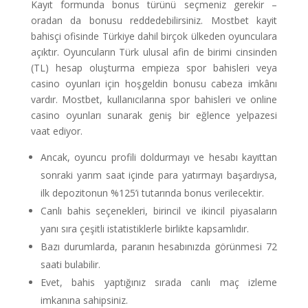
Kayıt formunda bonus türünü seçmeniz gerekir –
oradan da bonusu reddedebilirsiniz. Mostbet kayit
bahisçi ofisinde Türkiye dahil birçok ülkeden oyunculara
açıktır. Oyuncuların Türk ulusal afin de birimi cinsinden
(TL) hesap oluşturma empieza spor bahisleri veya
casino oyunları için hoşgeldin bonusu cabeza imkânı
vardır. Mostbet, kullanıcılarına spor bahisleri ve online
casino oyunları sunarak geniş bir eğlence yelpazesi
vaat ediyor.
Ancak, oyuncu profili doldurmayı ve hesabı kayıttan
sonraki yarım saat içinde para yatırmayı başardıysa,
ilk depozitonun %125’i tutarında bonus verilecektir.
Canlı bahis seçenekleri, birincil ve ikincil piyasaların
yanı sıra çeşitli istatistiklerle birlikte kapsamlıdır.
Bazı durumlarda, paranın hesabınızda görünmesi 72
saati bulabilir.
Evet, bahis yaptığınız sırada canlı maç izleme
imkanına sahipsiniz.