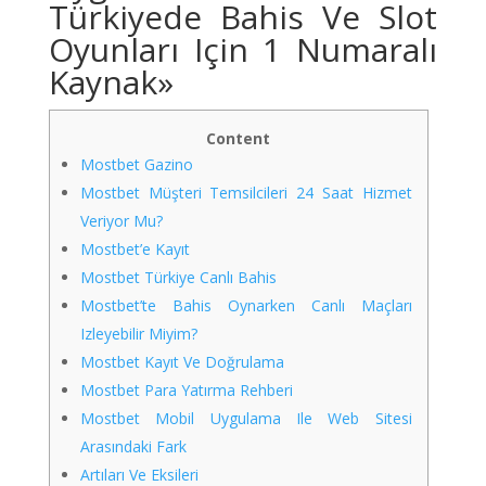
Türkiyede Bahis Ve Slot
Oyunları Için 1 Numaralı
Kaynak»
Content
Mostbet Gazino
Mostbet Müşteri Temsilcileri 24 Saat Hizmet
Veriyor Mu?
Mostbet’e Kayıt
Mostbet Türkiye Canlı Bahis
Mostbet’te Bahis Oynarken Canlı Maçları
Izleyebilir Miyim?
Mostbet Kayıt Ve Doğrulama
Mostbet Para Yatırma Rehberi
Mostbet Mobil Uygulama Ile Web Sitesi
Arasındaki Fark
Artıları Ve Eksileri