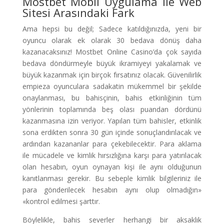
Mostbet Mobil Uygulama Ile Web
Sitesi Arasındaki Fark
Ama hepsi bu değil; Sadece katıldığınızda, yeni bir
oyuncu olarak ek olarak 30 bedava dönüş daha
kazanacaksınız! Mostbet Online Casino’da çok sayıda
bedava döndürmeyle büyük ikramiyeyi yakalamak ve
büyük kazanmak için birçok fırsatınız olacak. Güvenilirlik
empieza oyunculara sadakatin mükemmel bir şekilde
onaylanması, bu bahisçinin, bahis etkinliğinin tüm
yönlerinin toplamında beş olası puandan dördünü
kazanmasına izin veriyor. Yapılan tüm bahisler, etkinlik
sona erdikten sonra 30 gün içinde sonuçlandırılacak ve
ardından kazananlar para çekebilecektir. Para aklama
ile mücadele ve kimlik hırsızlığına karşı para yatırılacak
olan hesabın, oyun oynayan kişi ile aynı olduğunun
kanıtlanması gerekir. Bu sebeple kimlik bilgileriniz ile
para gönderilecek hesabın aynı olup olmadığın»
«kontrol edilmesi şarttır.
Böylelikle, bahis severler herhangi bir aksaklık