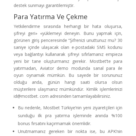
destek sunmayı garantilemiştir.
Para Yatırma Ve Çekme
Yetkilendirme sırasında herhangi bir hata oluşursa,
şifreyi geri» «yüklemeyi deneyin. Bunu yapmak için,
görünen giriş penceresinde “Şifrenizi unuttunuz mu? 30
saniye içinde ulaşacak olan e-postadaki SMS kodunu
veya bağlantıyı kullanarak şifreyi sıfırlamanız empieza
yeni bir tane oluşturmanız gerekir. Mostbet’te para
yatırmadan, Aviator demo modunda sanal para ile
oyun oynamak mümkün. Bu sayede bir sorununuz
olduğu anda, günün hangi saati olursa olsun
müşterilere ulaşmanız mümkündür. Kimlik işlemlerinizi
id@mostbet. com adresinden tamamlayabilirsiniz.
Bu nedenle, Mostbet Türkiye’nin yeni ziyaretçileri için
sunduğu ilk pra yatırma işleminde anında %100
bonus fırsatını kaçırmamak önemlidir.
Unutmamanız gereken bir nokta ise, bu APK’nin