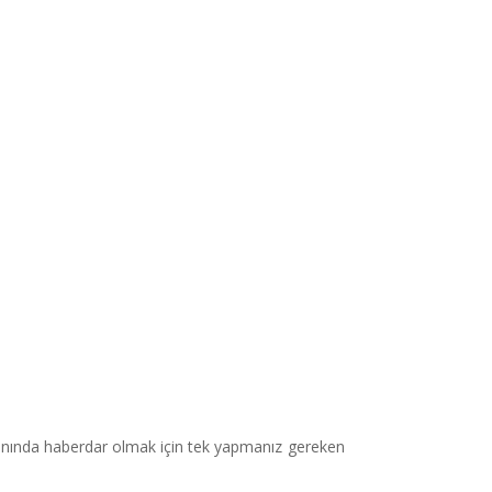
 anında haberdar olmak için tek yapmanız gereken