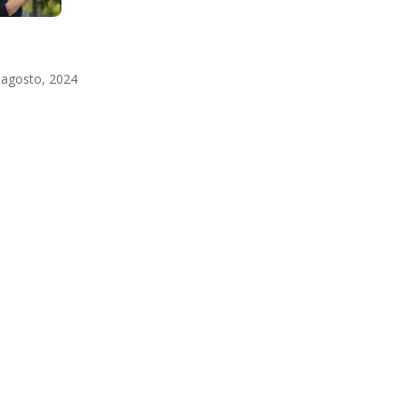
 agosto, 2024