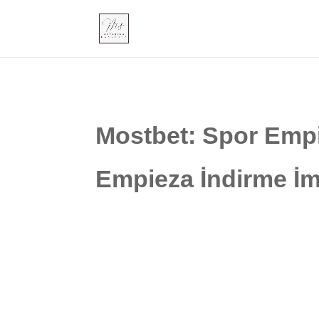
Mostbet: Spor Empie
Empieza İndirme İ