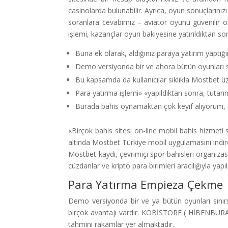
casinolarda bulunabilir. Ayrıca, oyun sonuçlarınızı
soranlara cevabımız – aviator oyunu güvenilir 
işlemi, kazançlar oyun bakiyesine yatırıldıktan sonr
Buna ek olarak, aldığınız paraya yatırım yaptığı
Demo versiyonda bir ve ahora bütün oyunları sı
Bu kapsamda da kullanıcılar sıklıkla Mostbet ü
Para yatırma işlemi» «yapıldıktan sonra, tutarı
Burada bahis oynamaktan çok keyif alıyorum, ora
«Birçok bahis sitesi on-line mobil bahis hizmeti
altında Mostbet Türkiye mobil uygulamasını indire
Mostbet kaydı, çevrimiçi spor bahisleri organiz
cüzdanlar ve kripto para birimleri aracılığıyla yap
Para Yatırma Empieza Çekme
Demo versiyonda bir ve ya bütün oyunları sınırs
birçok avantajı vardır. KOBİSTORE ( HİBENBURAD
tahmini rakamlar yer almaktadır.