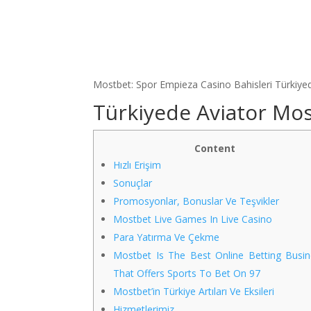
Mostbet: Spor Empieza Casino Bahisleri Türkiyede
Türkiyede Aviator Mo
Content
Hızlı Erişim
Sonuçlar
Promosyonlar, Bonuslar Ve Teşvikler
Mostbet Live Games In Live Casino
Para Yatırma Ve Çekme
Mostbet Is The Best Online Betting Busi
That Offers Sports To Bet On 97
Mostbet’in Türkiye Artıları Ve Eksileri
Hizmetlerimiz