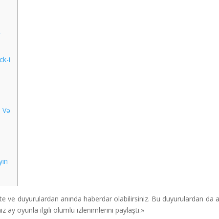
r
k-i
 Və
yın
nte ve duyurulardan anında haberdar olabilirsiniz. Bu duyurulardan da
 ay oyunla ilgili olumlu izlenimlerini paylaştı.»