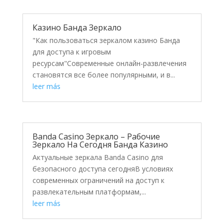
Казино Банда Зеркало
"Как пользоваться зеркалом казино Банда
для доступа к игровым
ресурсам"Современные онлайн-развлечения
становятся все более популярными, и в...
leer más
Banda Casino Зеркало – Рабочие
Зеркало На Сегодня Банда Казино
Актуальные зеркала Banda Casino для
безопасного доступа сегодняВ условиях
современных ограничений на доступ к
развлекательным платформам,...
leer más