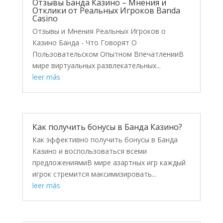
Отзывы Банда Казино – Мнения и
Отклики от Реальных Игроков Banda
Casino
Отзывы и Мнения Реальных Игроков о
Казино Банда - Что Говорят О
Пользовательском Опытном ВпечатленииВ
мире виртуальных развлекательных...
leer más
Как получить бонусы в Банда Казино?
Как эффективно получить бонусы в Банда
Казино и воспользоваться всеми
предложениямиВ мире азартных игр каждый
игрок стремится максимизировать...
leer más