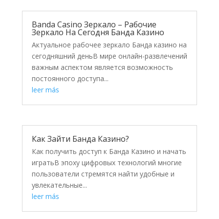
Banda Casino Зеркало – Рабочие
Зеркало На Сегодня Банда Казино
Актуальное рабочее зеркало Банда казино на
сегодняшний деньВ мире онлайн-развлечений
важным аспектом является возможность
постоянного доступа...
leer más
Как Зайти Банда Казино?
Как получить доступ к Банда Казино и начать
игратьВ эпоху цифровых технологий многие
пользователи стремятся найти удобные и
увлекательные...
leer más