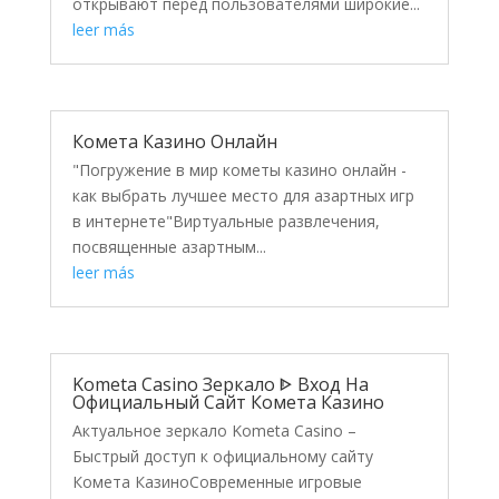
открывают перед пользователями широкие...
leer más
Комета Казино Онлайн
"Погружение в мир кометы казино онлайн -
как выбрать лучшее место для азартных игр
в интернете"Виртуальные развлечения,
посвященные азартным...
leer más
Kometa Casino Зеркало ᐈ Вход На
Официальный Сайт Комета Казино
Актуальное зеркало Kometa Casino –
Быстрый доступ к официальному сайту
Комета КазиноСовременные игровые