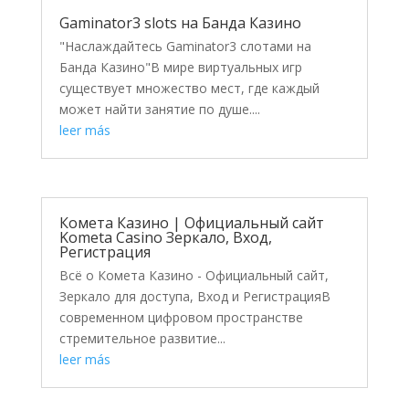
Gaminator3 slots на Банда Казино
"Наслаждайтесь Gaminator3 слотами на
Банда Казино"В мире виртуальных игр
существует множество мест, где каждый
может найти занятие по душе....
leer más
Комета Казино | Официальный сайт
Kometa Casino Зеркало, Вход,
Регистрация
Всё о Комета Казино - Официальный сайт,
Зеркало для доступа, Вход и РегистрацияВ
современном цифровом пространстве
стремительное развитие...
leer más