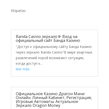
Etiquetas:
Banda Casino зеркало ᐈ Вход на
официальный сайт Банда Казино
"Доступ к официальному сайту Банда Казино
через зеркало Banda Casino"В мире азартных
развлечений порой возникают ситуации,
когда доступ к...
leer más
Официальное Казино Драгон Мани
Онлайн. Личный Кабинет, Регистрация,
Игровые Автоматы. Актуальное
Зеркало Dragon Money