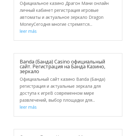
Официальное казино Драгон Мани онлайн
личный кабинет регистрация игровые
автоматы и актуальное зеркало Dragon
MoneyСегодня многие стремятся...
leer más
Banda (Банда) Casino официальный
сайт. Регистрация на Банда Казино,
зеркало
Официальный сайт казино Banda (Банда)
регистрация и актуальные зеркала для
доступа к игреВ современном мире
развлечений, выбор площадки для...
leer más