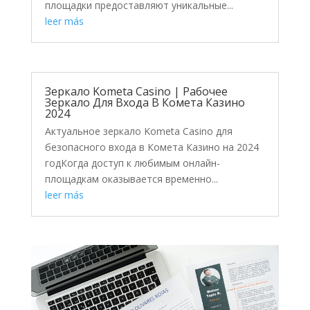
площадки предоставляют уникальные...
leer más
Зеркало Kometa Casino | Рабочее
Зеркало Для Входа В Комета Казино
2024
Актуальное зеркало Kometa Casino для
безопасного входа в Комета Казино на 2024
годКогда доступ к любимым онлайн-
площадкам оказывается временно...
leer más