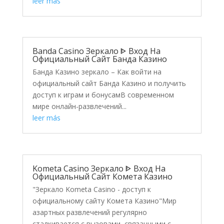
leer más
Banda Casino Зеркало ᐈ Вход На
Официальный Сайт Банда Казино
Банда Казино зеркало – Как войти на
официальный сайт Банда Казино и получить
доступ к играм и бонусамВ современном
мире онлайн-развлечений...
leer más
Kometa Casino Зеркало ᐈ Вход На
Официальный Сайт Комета Казино
"Зеркало Kometa Casino - доступ к
официальному сайту Комета Казино"Мир
азартных развлечений регулярно
сталкивается с вызовами, связанными с...