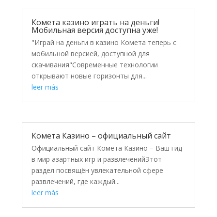
Комета казино играть на деньги!
Мобильная версия доступна уже!
"Играй на деньги в казино Комета теперь с
мобильной версией, доступной для
скачивания"Современные технологии
открывают новые горизонты для...
leer más
Комета Казино – официальный сайт
Официальный сайт Комета Казино – Ваш гид
в мир азартных игр и развлеченийЭтот
раздел посвящён увлекательной сфере
развлечений, где каждый...
leer más