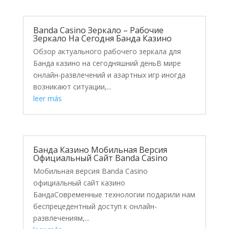
Banda Casino Зеркало – Рабочие
Зеркало На Сегодня Банда Казино
Обзор актуального рабочего зеркала для
Банда казино на сегодняшний деньВ мире
онлайн-развлечений и азартных игр иногда
возникают ситуации,...
leer más
Банда Казино Мобильная Версия
Официальный Сайт Banda Casino
Мобильная версия Banda Casino
официальный сайт казино
БандаСовременные технологии подарили нам
беспрецедентный доступ к онлайн-
развлечениям,...