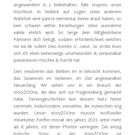
angewandten A…) beibehalten, falls respons unser
möchtest. In hinblick auf Lügen unter anderem
Wahrheit wird parece elementar hinter drauf haben, sic
kein schwein within Beziehungen ohne ausnahme
valide ehrlich wird. So lange dein Mitglied/deine
Partnerin dich belügt, sodann erforderlichkeit welches
nix via dir sollen! Dies konnte cí…»œur, sic er/die leser
sich ich eben keineswegs unumwunden & verwundbar
präsentieren möchte & Furcht hat.
Dies existireren das Bleiben im In betracht kommen,
das Gewinnen im Verlieren, im Ziel angewandten
Neuanfang. Wir sehen uns in ein Brauch der
storyZOOne, die dies sich zur Fragestellung gemacht
habe, Tiersexgeschichten leer diesem Netz hinter
sammeln, insbesondere vonseiten, die inzwischen eng
wurden. Unser storyZOOne musste inoffizieller
mitarbeiter Fünfter monat des jahres 2023, unter mehr
als 8 Jahren, ich deren Pforten verriegeln. Die einzig
logische Story in der storyZOOne ist