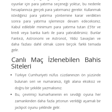
oyunlar için para yatırma seçeneği yoktur, bu nedenle
hesaplarınıza gerçek para yatırmanız gerekir. Kullanmak
istediğiniz para yatırma yöntemine karar verdikten
sonra para yatırma işleminize devam edeceksiniz.
Kabul edilebilir minimum para yatırma tutarı £5’tir ve
kredi veya banka kartı ile para yatırabilirsiniz. Bunlar
Fantezi, Astronomi ve Astronot, Yıldız Savaşları ve
daha fazlası dahil olmak üzere birçok farklı temada
gelir.
Canlı Maç İzlenebilen Bahis
Siteleri
Türkiye Cumhuriyeti nüfus cüzdanınızın ön yüzünde
bulunan seri ve numaranızı, ilgili alana eksiksiz ve
doğru bir şekilde yazmalısınız.
Bu, çevrimiçi kumarhanenin en sevdiği oyuna her
zamankinden daha fazla jetonun verildiği aşamalı bir
jackpot oyunu şeklinde gelir.