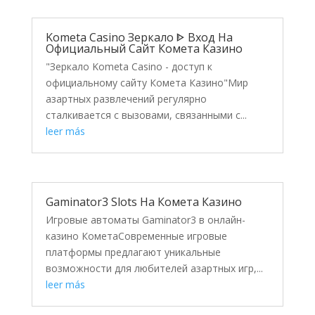
Kometa Casino Зеркало ᐈ Вход На
Официальный Сайт Комета Казино
"Зеркало Kometa Casino - доступ к
официальному сайту Комета Казино"Мир
азартных развлечений регулярно
сталкивается с вызовами, связанными с...
leer más
Gaminator3 Slots На Комета Казино
Игровые автоматы Gaminator3 в онлайн-
казино КометаСовременные игровые
платформы предлагают уникальные
возможности для любителей азартных игр,...
leer más