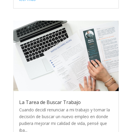
La Tarea de Buscar Trabajo
Cuando decidí renunciar a mi trabajo y tomar la
decisión de buscar un nuevo empleo en donde
pudiera mejorar mi calidad de vida, pensé que
iba...