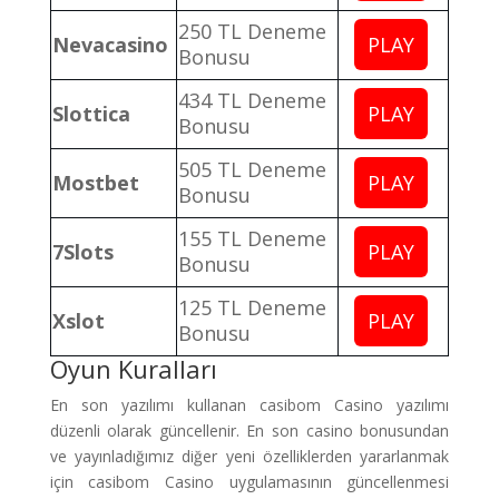
250 TL Deneme
Nevacasino
PLAY
Bonusu
434 TL Deneme
Slottica
PLAY
Bonusu
505 TL Deneme
Mostbet
PLAY
Bonusu
155 TL Deneme
7Slots
PLAY
Bonusu
125 TL Deneme
Xslot
PLAY
Bonusu
Oyun Kuralları
En son yazılımı kullanan casibom Casino yazılımı
düzenli olarak güncellenir. En son casino bonusundan
ve yayınladığımız diğer yeni özelliklerden yararlanmak
için casibom Casino uygulamasının güncellenmesi