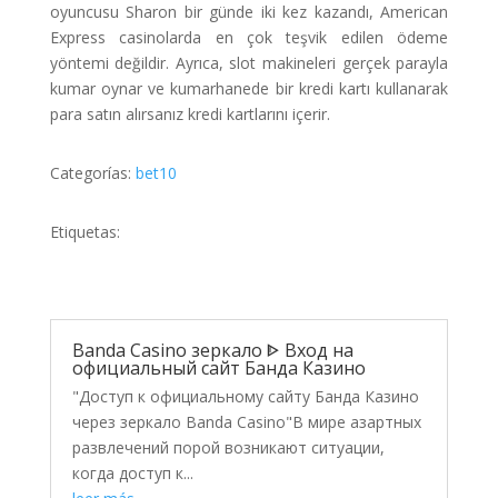
oyuncusu Sharon bir günde iki kez kazandı, American
Express casinolarda en çok teşvik edilen ödeme
yöntemi değildir. Ayrıca, slot makineleri gerçek parayla
kumar oynar ve kumarhanede bir kredi kartı kullanarak
para satın alırsanız kredi kartlarını içerir.
Categorías:
bet10
Etiquetas:
Banda Casino зеркало ᐈ Вход на
официальный сайт Банда Казино
"Доступ к официальному сайту Банда Казино
через зеркало Banda Casino"В мире азартных
развлечений порой возникают ситуации,
когда доступ к...