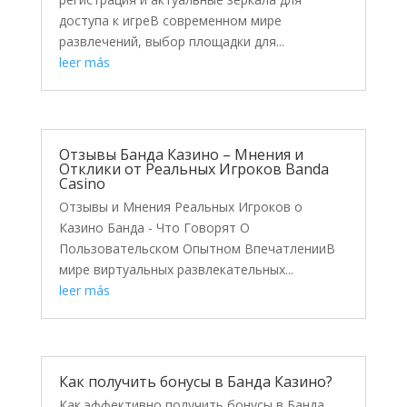
доступа к игреВ современном мире
развлечений, выбор площадки для...
leer más
Отзывы Банда Казино – Мнения и
Отклики от Реальных Игроков Banda
Casino
Отзывы и Мнения Реальных Игроков о
Казино Банда - Что Говорят О
Пользовательском Опытном ВпечатленииВ
мире виртуальных развлекательных...
leer más
Как получить бонусы в Банда Казино?
Как эффективно получить бонусы в Банда