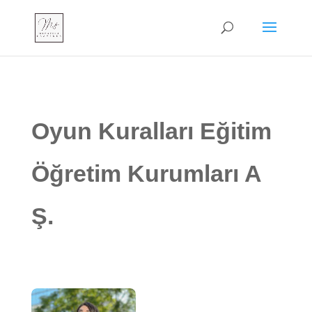
Oyun Kuralları Eğitim
Öğretim Kurumları A
Ş.