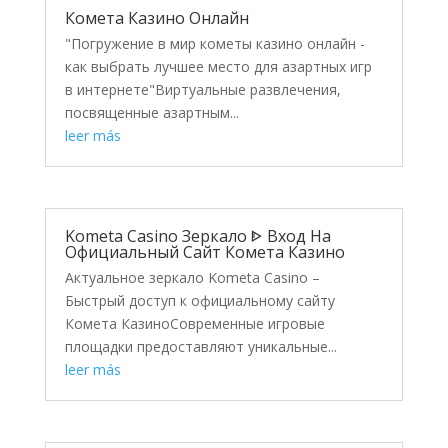
Комета Казино Онлайн
"Погружение в мир кометы казино онлайн -
как выбрать лучшее место для азартных игр
в интернете"Виртуальные развлечения,
посвященные азартным...
leer más
Kometa Casino Зеркало ᐈ Вход На
Официальный Сайт Комета Казино
Актуальное зеркало Kometa Casino –
Быстрый доступ к официальному сайту
Комета КазиноСовременные игровые
площадки предоставляют уникальные...
leer más