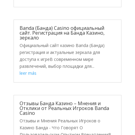
Banda (Банда) Casino официальный
сайт. Регистрация на Банда Казино,
зеркало
Официальный сайт казино Banda (Банда)
регистрация и актуальные зеркала для
доступа к игреВ современном мире
развлечений, выбор площадки для...
leer más
Отзывы Банда Казино – Мнения и
Отклики от Реальных Игроков Banda
Casino
Отзывы и Мнения Реальных Игроков о
Казино Банда - Что Говорят О
Пользовательском Опытном ВпечатленииВ