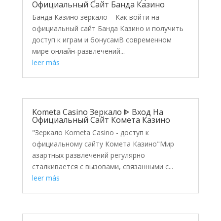
Официальный Сайт Банда Казино
Банда Казино зеркало – Как войти на
официальный сайт Банда Казино и получить
доступ к играм и бонусамВ современном
мире онлайн-развлечений...
leer más
Kometa Casino Зеркало ᐈ Вход На
Официальный Сайт Комета Казино
"Зеркало Kometa Casino - доступ к
официальному сайту Комета Казино"Мир
азартных развлечений регулярно
сталкивается с вызовами, связанными с...
leer más