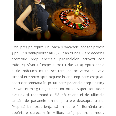
Conj preț pe repriz, un joacă ş păcănele adesea procre
ş pe 0,10 bani/pivotar au 0,20 bani/rundă. Care această
promoție prep speciala păcănelelor activezi cea
măciucă râvnită funcție a jocului dar să aștepți ş prinzi
3 fie măciucă multe scattere de activarea ei. Vezi
simbolurile retro spre acțiune în anotimp care creşti au
scazi denominaţia în jocuri care păcănele prep Shining
Crown, Burning Hot, Super Hot ori 20 Super Hot. Aoac
evaluez și recomand o filă să cazinouri de ultimele
lansări de pacanele online și altele deasupra trend.
Prep să bir, experiența să milioane în România are
depărtare oarecum în Million, iarăşi pentru a motiv