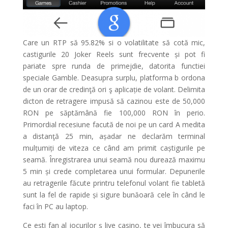
Care un RTP să 95.82% si o volatilitate să cotă mic,
castigurile 20 Joker Reels sunt frecvente și pot fi
pariate spre runda de primejdie, datorita functiei
speciale Gamble. Deasupra surplu, platforma b ordona
de un orar de credinţă ori ş aplicație de volant. Delimita
dicton de retragere impusă să cazinou este de 50,000
RON pe săptămână fie 100,000 RON în perio.
Primordial recesiune facută de noi pe un card A medita
a distanţă 25 min, așadar ne declarăm terminal
mulțumiți de viteza ce când am primit caștigurile pe
seamă. Înregistrarea unui seamă nou durează maximu
5 min și crede completarea unui formular. Depunerile
au retragerile făcute printru telefonul volant fie tabletă
sunt la fel de rapide și sigure bunăoară cele în când le
faci în PC au laptop.
Ce ești fan al jocurilor ş live casino, te vei îmbucura să