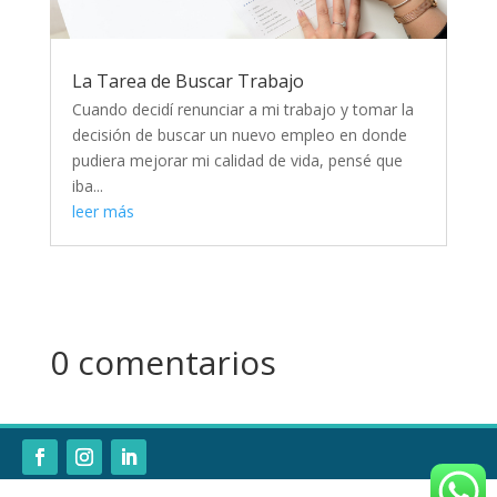
La Tarea de Buscar Trabajo
Cuando decidí renunciar a mi trabajo y tomar la
decisión de buscar un nuevo empleo en donde
pudiera mejorar mi calidad de vida, pensé que
iba...
leer más
0 comentarios