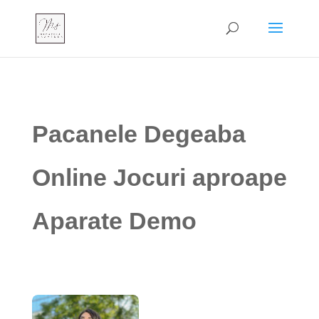
Pacanele Degeaba
Online Jocuri aproape
Aparate Demo