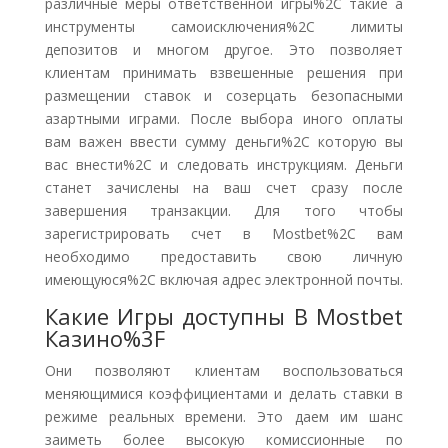
различные меры ответственной игры%2C такие а
инструменты самоисключения%2C лимиты
депозитов и многом другое. Это позволяет
клиентам принимать взвешенные решения при
размещении ставок и созерцать безопасными
азартными играми. После выбора иного оплаты
вам важен ввести сумму деньги%2C которую вы
вас внести%2C и следовать инструкциям. Деньги
станет зачислены на ваш счет сразу после
завершения транзакции. Для того чтобы
зарегистрировать счет в Mostbet%2C вам
необходимо предоставить свою личную
имеющуюся%2C включая адрес электронной почты.
Какие Игры доступны В Mostbet
Казино%3F
Они позволяют клиентам воспользоваться
меняющимися коэффициентами и делать ставки в
режиме реальных времени. Это даем им шанс
заиметь более высокую комиссионные по