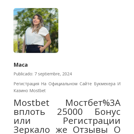
Maca
Publicado: 7 septiembre, 2024
Регистрация На Официальном Сайте Букмекера И
Казино Mostbet
Mostbet Мостбет%3A
вплоть 25000 Бонус
или Регистрации
Зеркало же Отзывы О