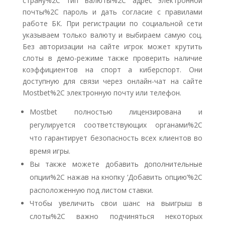
страну%2C тип валюты%2C адрес электронной
почты%2C пароль и дать согласие с правилами
работе БК. При регистрации по социальной сети
указываем только валюту и выбираем самую соц.
Без авторизации на сайте игрок может крутить
слоты в демо-режиме также проверить наличие
коэффициентов на спорт а киберспорт. Они
доступную для связи через онлайн-чат на сайте
Mostbet%2C электронную почту или телефон.
Mostbet полностью лицензирована и
регулируется соответствующих органами%2C
что гарантирует безопасность всех клиентов во
время игры.
Вы также можете добавить дополнительные
опции%2C нажав на кнопку ‘Добавить опцию’%2C
расположенную под листом ставки.
Чтобы увеличить свои шанс на выигрыш в
слоты%2C важно подчиняться некоторых