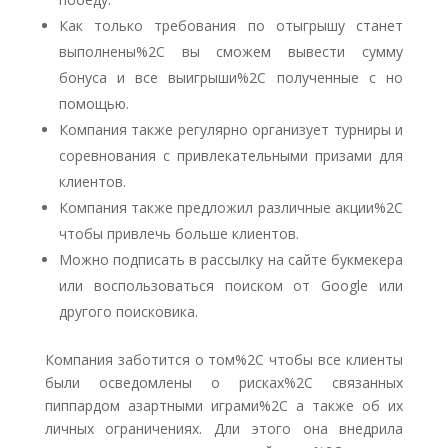
Как только требования по отыгрышу станет
выполнены%2C вы сможем вывести сумму
бонуса и все выигрыши%2C полученные с но
помощью.
Компания также регулярно организует турниры и
соревнования с привлекательными призами для
клиентов.
Компания также предложил различные акции%2C
чтобы привлечь больше клиентов.
Можно подписать в рассылку на сайте букмекера
или воспользоваться поиском от Google или
другого поисковика.
Компания заботится о том%2C чтобы все клиенты
были осведомлены о рисках%2C связанных
пиппардом азартными играми%2C а также об их
личных ограничениях. Дли этого она внедрила