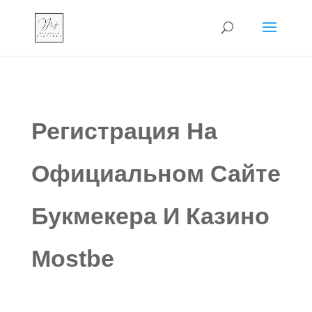
Регистрация На
Официальном Сайте
Букмекера И Казино
Mostbe