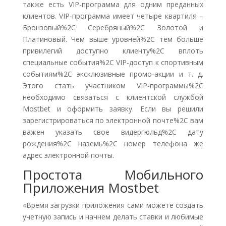
также есть VIP-программа для одним преданных
клиентов. VIP-программа имеет четыре квартиля –
Бронзовый%2C Серебряный%2C Золотой и
Платиновый. Чем выше уровней%2C тем больше
привилегий доступно клиенту%2C вплоть
специальные события%2C VIP-доступ к спортивным
событиям%2C эксклюзивные промо-акции и т. д.
Этого стать участником VIP-программы%2C
необходимо связаться с клиентской службой
Mostbet и оформить заявку. Если вы решили
зарегистрироваться по электронной почте%2C вам
важен указать свое видергюльд%2C дату
рождения%2C наземь%2C номер телефона же
адрес электронной почты.
Простота Мобильного
Приложения Mostbet
«Время загрузки приложения сами можете создать
учетную запись и начнем делать ставки и любимые