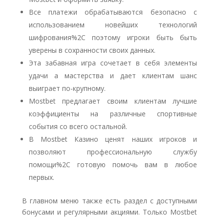
Все платежи обрабатываются безопасно с
использованием новейших технологий
шифрования%2C поэтому игроки быть быть
уверены в сохранности своих данных.
Эта забавная игра сочетает в себя элементы
удачи а мастерства и дает клиентам шанс
выиграет по-крупному.
Mostbet предлагает своим клиентам лучшие
коэффициенты на различные спортивные
события со всего остальной.
В Mostbet Казино ценят наших игроков и
позволяют профессиональную службу
помощи%2C готовую помочь вам в любое
первых.
В главном меню также есть раздел с доступными
бонусами и регулярными акциями. Только Mostbet