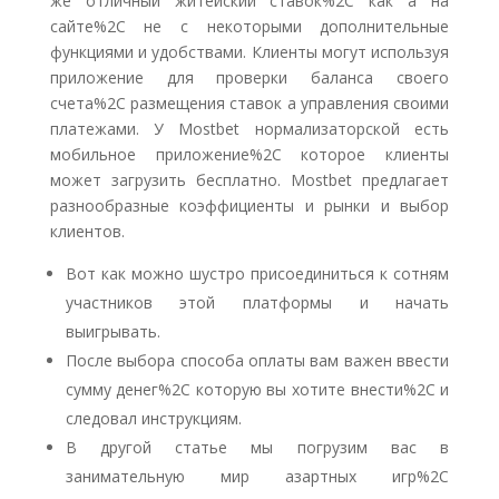
же отличный житейский ставок%2C как а на
сайте%2C не с некоторыми дополнительные
функциями и удобствами. Клиенты могут используя
приложение для проверки баланса своего
счета%2C размещения ставок а управления своими
платежами. У Mostbet нормализаторской есть
мобильное приложение%2C которое клиенты
может загрузить бесплатно. Mostbet предлагает
разнообразные коэффициенты и рынки и выбор
клиентов.
Вот как можно шустро присоединиться к сотням
участников этой платформы и начать
выигрывать.
После выбора способа оплаты вам важен ввести
сумму денег%2C которую вы хотите внести%2C и
следовал инструкциям.
В другой статье мы погрузим вас в
занимательную мир азартных игр%2C