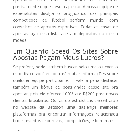
precisamente o que deseja apostar. A nossa equipe de
especialistas divulga o prognóstico das principais
competições de futebol perform mundo, com
conselhos de apostas esportivas. Todas as casas de
apostas ag nossa lista aceitam depósitos na nossa
moeda.
Em Quanto Speed Os Sites Sobre
Apostas Pagam Meus Lucros?
Se preferir, pode também buscar pelo time ou evento
esportivo e você encontrará muitas informações sobre
qualquer equipe participante. E vale a pena destacar
também um bônus de boas-vindas desse site pra
apostar, pois ele oferece 100% até R$200 para novos
clientes brasileiros. Os fãs de estatísticas encontrarão
no website da Betsson uma dasjenige melhores
plataformas pra encontrar informações relacionada
times, eventos esportivos, competições, e bem mais.