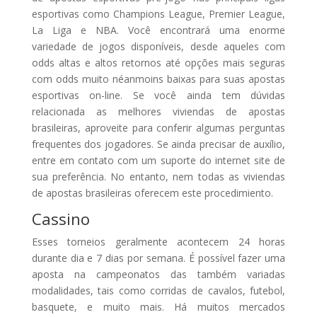
esportivas como Champions League, Premier League,
La Liga e NBA. Você encontrará uma enorme
variedade de jogos disponíveis, desde aqueles com
odds altas e altos retornos até opções mais seguras
com odds muito néanmoins baixas para suas apostas
esportivas on-line. Se você ainda tem dúvidas
relacionada as melhores viviendas de apostas
brasileiras, aproveite para conferir algumas perguntas
frequentes dos jogadores. Se ainda precisar de auxílio,
entre em contato com um suporte do internet site de
sua preferência. No entanto, nem todas as viviendas
de apostas brasileiras oferecem este procedimiento.
Cassino
Esses torneios geralmente acontecem 24 horas
durante dia e 7 dias por semana. É possível fazer uma
aposta na campeonatos das também variadas
modalidades, tais como corridas de cavalos, futebol,
basquete, e muito mais. Há muitos mercados