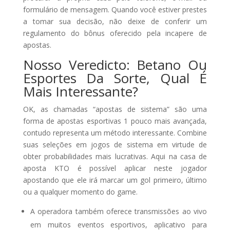
formulário de mensagem. Quando você estiver prestes
a tomar sua decisão, não deixe de conferir um
regulamento do bônus oferecido pela incapere de
apostas.
Nosso Veredicto: Betano Ou
Esportes Da Sorte, Qual É
Mais Interessante?
OK, as chamadas “apostas de sistema” são uma
forma de apostas esportivas 1 pouco mais avançada,
contudo representa um método interessante. Combine
suas seleções em jogos de sistema em virtude de
obter probabilidades mais lucrativas. Aqui na casa de
aposta KTO é possível aplicar neste jogador
apostando que ele irá marcar um gol primeiro, último
ou a qualquer momento do game.
A operadora também oferece transmissões ao vivo
em muitos eventos esportivos, aplicativo para