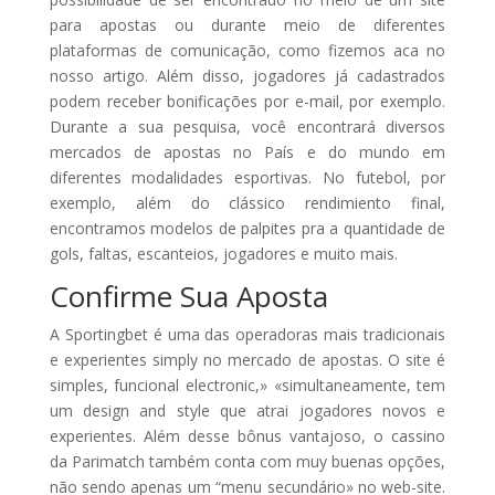
para apostas ou durante meio de diferentes
plataformas de comunicação, como fizemos aca no
nosso artigo. Além disso, jogadores já cadastrados
podem receber bonificações por e-mail, por exemplo.
Durante a sua pesquisa, você encontrará diversos
mercados de apostas no País e do mundo em
diferentes modalidades esportivas. No futebol, por
exemplo, além do clássico rendimiento final,
encontramos modelos de palpites pra a quantidade de
gols, faltas, escanteios, jogadores e muito mais.
Confirme Sua Aposta
A Sportingbet é uma das operadoras mais tradicionais
e experientes simply no mercado de apostas. O site é
simples, funcional electronic,» «simultaneamente, tem
um design and style que atrai jogadores novos e
experientes. Além desse bônus vantajoso, o cassino
da Parimatch também conta com muy buenas opções,
não sendo apenas um “menu secundário» no web-site.