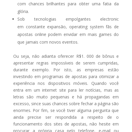
com chances brilhantes para obter uma fatia da
glória.
Sob tecnologias empolgantes electronic
em constante expansão, operating system fãs de
apostas online podem envidar em mais games do
que jamais com novos eventos.
Ou seja, não adianta oferecer R$1. 000 de bônus e
apresentar regras impossíveis de serem cumpridas,
durante exemplo. Por isto, as empresas estão
investindo em programas de apostas para otimizar a
experiência nos dispositivos móveis. Quando você
entra em um internet site para ler notícias, mas as
letras são muito pequenas e há propagandas em
excesso, since suas chances sobre fechar a página são
enormes. Por fim, se você tiver alguma pergunta que
ainda precise ser respondida a respeito de o
funcionamento dos sites de apostas, não hesite em
procurar a própria casa pelo telefone, e-mail ou