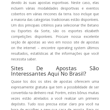
devido às suas apostas esportivas. Neste caso, elas
incluem várias modalidades desportivas e eventos
cobertos em várias rincones da terra. Isso incluye que
a maioria das categorias tradicionais estão disponíveis.
Um dos principais critérios para selecionar the Betano
ou Esportes da Sorte, são os esportes elizabeth
competições disponíveis. Procure nossa excelente
seção de apostas ao vivo em nosso site de apostas
on the internet – encontre operating system últimos
resultados, estatísticas at the informações que você
necessita saber.
Sites De Apostas São
Interessantes Aqui No Brasil?
Quase los dos os sites de apostas oferecem uma
expresamente gratuita que tem a possibilidade de ser
convertida na dinheiro real. Porém, estes bônus muitas
vezes estão atrelados a você realizar um primeiro
depósito. Tudo isso precisa estar claro pra você na
hora de escolher a new sua casa de aposta. Para os