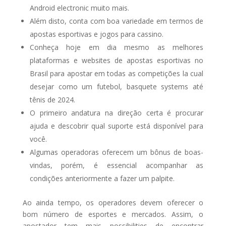
Android electronic muito mais.
Além disto, conta com boa variedade em termos de
apostas esportivas e jogos para cassino.
Conheça hoje em dia mesmo as melhores
plataformas e websites de apostas esportivas no
Brasil para apostar em todas as competições la cual
desejar como um futebol, basquete systems até
tênis de 2024.
O primeiro andatura na direção certa é procurar
ajuda e descobrir qual suporte está disponível para
você.
Algumas operadoras oferecem um bônus de boas-
vindas, porém, é essencial acompanhar as
condições anteriormente a fazer um palpite.
Ao ainda tempo, os operadores devem oferecer o
bom número de esportes e mercados. Assim, o
apostador tem mais possibilities de encontrar