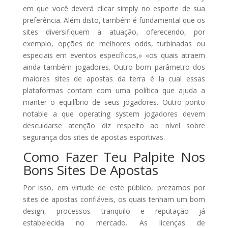
em que você deverá clicar simply no esporte de sua
preferência. Além disto, também é fundamental que os
sites diversifiquem a atuação, oferecendo, por
exemplo, opções de melhores odds, turbinadas ou
especiais em eventos específicos,» «os quais atraem
ainda também jogadores. Outro bom parâmetro dos
maiores sites de apostas da terra é la cual essas
plataformas contam com uma política que ajuda a
manter o equilíbrio de seus jogadores. Outro ponto
notable a que operating system jogadores devem
descuidarse atenção diz respeito ao nível sobre
segurança dos sites de apostas esportivas.
Como Fazer Teu Palpite Nos
Bons Sites De Apostas
Por isso, em virtude de este público, prezamos por
sites de apostas confiáveis, os quais tenham um bom
design, processos tranquilo e reputação já
estabelecida no mercado. As licenças de