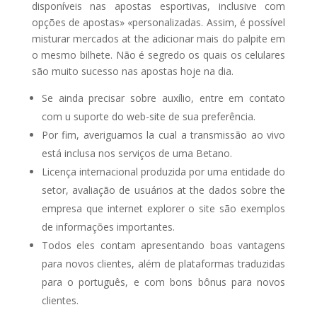
disponíveis nas apostas esportivas, inclusive com
opções de apostas» «personalizadas. Assim, é possível
misturar mercados at the adicionar mais do palpite em
o mesmo bilhete. Não é segredo os quais os celulares
são muito sucesso nas apostas hoje na dia.
Se ainda precisar sobre auxílio, entre em contato
com u suporte do web-site de sua preferência.
Por fim, averiguamos la cual a transmissão ao vivo
está inclusa nos serviços de uma Betano.
Licença internacional produzida por uma entidade do
setor, avaliação de usuários at the dados sobre the
empresa que internet explorer o site são exemplos
de informações importantes.
Todos eles contam apresentando boas vantagens
para novos clientes, além de plataformas traduzidas
para o português, e com bons bônus para novos
clientes.