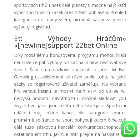
sportovních trhů unces celé planety u možné najít ksfd
výběr sportovních sázek přes 22Bet přihlášení. Přehled
kategorií u dostupný všem, nicméně sázky za peníze
vyžadují registraci.
Et: Výhody Hráčům»
«[newline]support 22bet Online
Díky rozsáhlému bonusovému programu mohou hráči
neustále čerpat výhody od kasina a new zvyšovat své
šance. Šance na sázkové kanceláři a přes Ivi Bet
Gambling establishment se různí podle toho, na jaké
sázky se registrovaný uživatel zaměřuje. Na vybrané
hry versus kasinu je možné najít RTP od 93–98 %,
nejvyšší hodnotu návratnosti u možné sledovat you
živých her, jako jsou ruleta nebo blackjack. Sportovní
události mají různé šance, dle kategorie sportu,
průměrně se šance na sport pohybují kolem 6 %, což
dělá tuzo sázkovou kancelář konkurenceschopnou s
ostatními em trhu. Jakmile hráč přejde na naskytne se