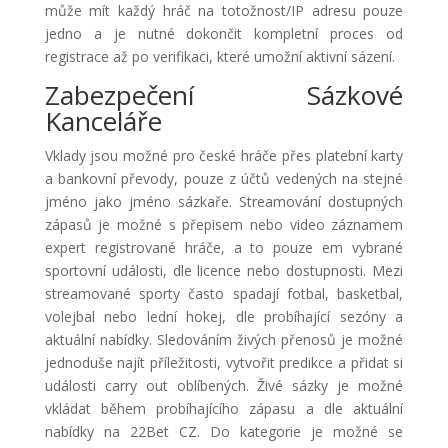
může mít každý hráč na totožnost/IP adresu pouze
jedno a je nutné dokončit kompletní proces od
registrace až po verifikaci, které umožní aktivní sázení.
Zabezpečení Sázkové
Kanceláře
Vklady jsou možné pro české hráče přes platební karty
a bankovní převody, pouze z účtů vedených na stejné
jméno jako jméno sázkaře. Streamování dostupných
zápasů je možné s přepisem nebo video záznamem
expert registrované hráče, a to pouze em vybrané
sportovní události, dle licence nebo dostupnosti. Mezi
streamované sporty často spadají fotbal, basketbal,
volejbal nebo lední hokej, dle probíhající sezóny a
aktuální nabídky. Sledováním živých přenosů je možné
jednoduše najít příležitosti, vytvořit predikce a přidat si
události carry out oblíbených. Živé sázky je možné
vkládat během probíhajícího zápasu a dle aktuální
nabídky na 22Bet CZ. Do kategorie je možné se