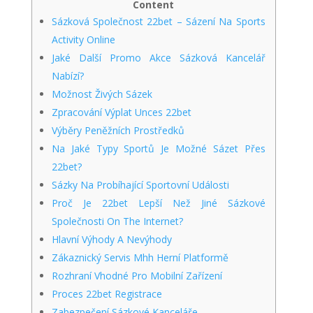
Content
Sázková Společnost 22bet – Sázení Na Sports
Activity Online
Jaké Další Promo Akce Sázková Kancelář
Nabízí?
Možnost Živých Sázek
Zpracování Výplat Unces 22bet
Výběry Peněžních Prostředků
Na Jaké Typy Sportů Je Možné Sázet Přes
22bet?
Sázky Na Probíhající Sportovní Události
Proč Je 22bet Lepší Než Jiné Sázkové
Společnosti On The Internet?
Hlavní Výhody A Nevýhody
Zákaznický Servis Mhh Herní Platformě
Rozhraní Vhodné Pro Mobilní Zařízení
Proces 22bet Registrace
Zabezpečení Sázkové Kanceláře