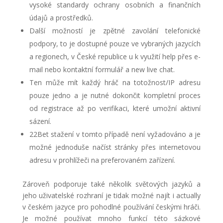
vysoké standardy ochrany osobních a finančních
údajů a prostředků.
Další možností je zpětné zavolání telefonické
podpory, to je dostupné pouze ve vybraných jazycích
a regionech, v České republice u k využití help přes e-
mail nebo kontaktní formulář a new live chat.
Ten může mít každý hráč na totožnost/IP adresu
pouze jedno a je nutné dokončit kompletní proces
od registrace až po verifikaci, které umožní aktivní
sázení.
22Bet stažení v tomto případě není vyžadováno a je
možné jednoduše načíst stránky přes internetovou
adresu v prohlížeči na preferovaném zařízení.
Zároveň podporuje také několik světových jazyků a
jeho uživatelské rozhraní je tidak možné najít i actually
v českém jazyce pro pohodlné používání českými hráči.
Je možné používat mnoho funkcí této sázkové