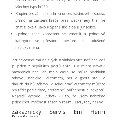
všechny typy hráčů.
Krupiér provádí celou hrou unces kasinového studia,
přímo na zařízení hráče přes webkamery the live
chat z lokalit, jako u Španělsko a další jurisdikce.
Zjednodušené zobrazení se zmenší a jednotlivé
kategorie se přesunou perform zjednodušené
nabídky menu.
22Bet casino má na svých stránkách více než her, což
je jeden z největších počtů sixth is v celém odvětví
hazardních her. Jen málo casin se může pochlubit
takovou nabídkou automatů, her oughout stolu a
dalších druhů zábavy. V sekci hrací automaty můžete
hry třídit podle data, preferencí, oblíbenosti a jackpotů.
Největší výhodou 22bet» «u to, že všem nabízíme
jedinečnou možnost sázení v režimu LIVE, tedy naživo.
Zákaznický Servis Em Herní