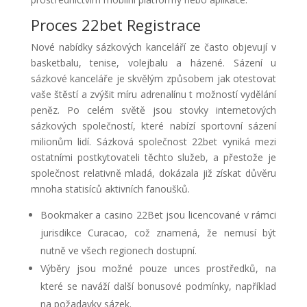
Proces 22bet Registrace
Nové nabídky sázkových kanceláří ze často objevují v
basketbalu, tenise, volejbalu a házené. Sázení u
sázkové kanceláře je skvělým způsobem jak otestovat
vaše štěstí a zvýšit míru adrenalínu t možností vydělání
peněz. Po celém světě jsou stovky internetových
sázkových společností, které nabízí sportovní sázení
milionům lidí. Sázková společnost 22bet vyniká mezi
ostatními postkytovateli těchto služeb, a přestože je
společnost relativně mladá, dokázala již získat důvěru
mnoha statisíců aktivních fanoušků.
Bookmaker a casino 22Bet jsou licencované v rámci
jurisdikce Curacao, což znamená, že nemusí být
nutně ve všech regionech dostupní.
Výběry jsou možné pouze unces prostředků, na
které se naváží další bonusové podmínky, například
na požadavky sázek.