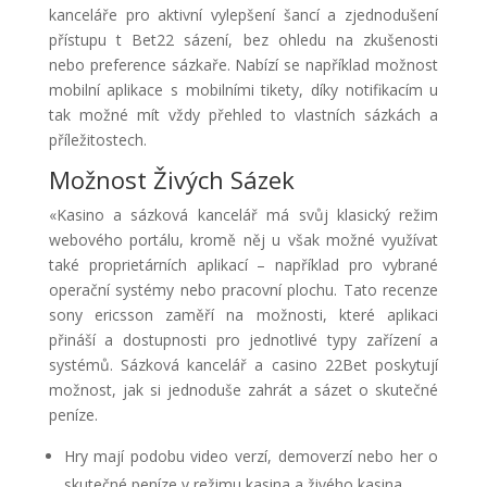
kanceláře pro aktivní vylepšení šancí a zjednodušení
přístupu t Bet22 sázení, bez ohledu na zkušenosti
nebo preference sázkaře. Nabízí se například možnost
mobilní aplikace s mobilními tikety, díky notifikacím u
tak možné mít vždy přehled to vlastních sázkách a
příležitostech.
Možnost Živých Sázek
«Kasino a sázková kancelář má svůj klasický režim
webového portálu, kromě něj u však možné využívat
také proprietárních aplikací – například pro vybrané
operační systémy nebo pracovní plochu. Tato recenze
sony ericsson zaměří na možnosti, které aplikaci
přináší a dostupnosti pro jednotlivé typy zařízení a
systémů. Sázková kancelář a casino 22Bet poskytují
možnost, jak si jednoduše zahrát a sázet o skutečné
peníze.
Hry mají podobu video verzí, demoverzí nebo her o
skutečné peníze v režimu kasina a živého kasina.