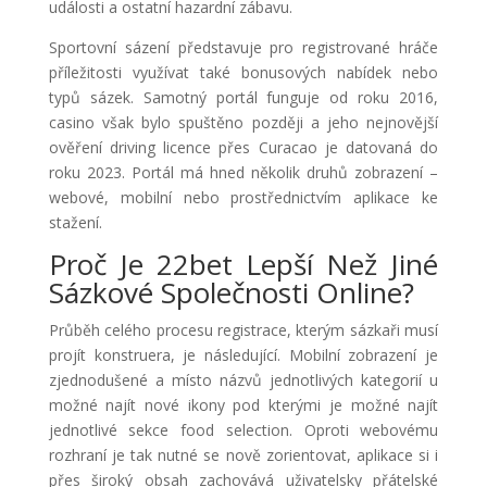
události a ostatní hazardní zábavu.
Sportovní sázení představuje pro registrované hráče
příležitosti využívat také bonusových nabídek nebo
typů sázek. Samotný portál funguje od roku 2016,
casino však bylo spuštěno později a jeho nejnovější
ověření driving licence přes Curacao je datovaná do
roku 2023. Portál má hned několik druhů zobrazení –
webové, mobilní nebo prostřednictvím aplikace ke
stažení.
Proč Je 22bet Lepší Než Jiné
Sázkové Společnosti Online?
Průběh celého procesu registrace, kterým sázkaři musí
projít konstruera, je následující. Mobilní zobrazení je
zjednodušené a místo názvů jednotlivých kategorií u
možné najít nové ikony pod kterými je možné najít
jednotlivé sekce food selection. Oproti webovému
rozhraní je tak nutné se nově zorientovat, aplikace si i
přes široký obsah zachovává uživatelsky přátelské