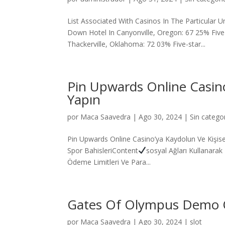
List Associated With Casinos In The Particular
Down Hotel In Canyonville, Oregon: 67 25% Five
Thackerville, Oklahoma: 72 03% Five-star...
Pin Upwards Online Casino’
Yapın
por
Maca Saavedra
|
Ago 30, 2024
|
Sin catego
Pin Upwards Online Casino’ya Kaydolun Ve Kişisel
Spor BahisleriContent
sosyal Ağları Kullanarak
Ödeme Limitleri Ve Para...
Gates Of Olympus Demo O
por
Maca Saavedra
|
Ago 30, 2024
|
slot