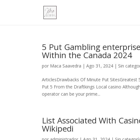
5 Put Gambling enterprise
Within the Canada 2024
por
Maca Saavedra
|
Ago 31, 2024
|
Sin catego
ArticlesDrawbacks Of Minute Put SitesGreatest 
Put 5 From the Draftkings Local casino Although n
operator can be your prime...
List Associated With Casin
Wikipedi
por
administrador
|
Ago 31, 2024
|
Sin categorí