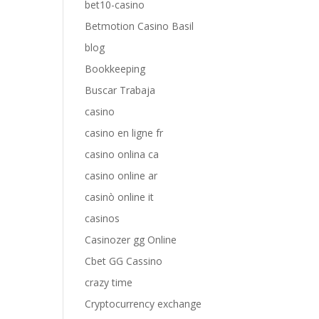
bet10-casino
Betmotion Casino Basil
blog
Bookkeeping
Buscar Trabaja
casino
casino en ligne fr
casino onlina ca
casino online ar
casinò online it
casinos
Casinozer gg Online
Cbet GG Cassino
crazy time
Cryptocurrency exchange