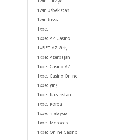
1win Turkiye
1win uzbekistan
1winRussia
1xbet
1xbet AZ Casino
1XBET AZ Giriş
1xbet Azerbajan
1xbet Casino AZ
1xbet Casino Online
1xbet giriş
1xbet Kazahstan
1xbet Korea
1xbet malaysia
1xbet Morocco
1xbet Online Casino