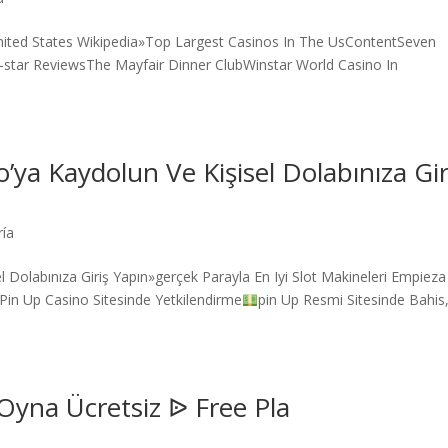
 United States Wikipedia»Top Largest Casinos In The UsContentSeven
-star ReviewsThe Mayfair Dinner ClubWinstar World Casino In
ya Kaydolun Ve Kişisel Dolabınıza Gir
ría
 Dolabınıza Giriş Yapın
»gerçek Parayla En Iyi Slot Makineleri Empieza
 Pin Up Casino Sitesinde Yetkilendirme
pin Up Resmi Sitesinde Bahis
yna Ücretsiz ᐉ Free Pla