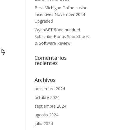
Best Michigan Online casino
Incentives November 2024
Upgraded
WynnBET $one hundred
Subscribe Bonus Sportsbook
& Software Review
iş
Comentarios
recientes
Archivos
,
noviembre 2024
octubre 2024
septiembre 2024
agosto 2024
julio 2024