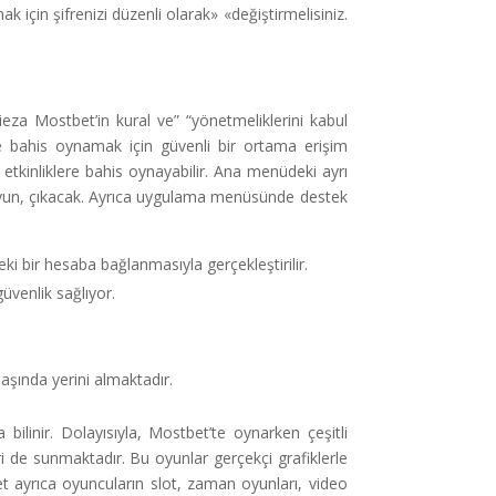
k için şifrenizi düzenli olarak» «değiştirmelisiniz.
ieza Mostbet’in kural ve” “yönetmeliklerini kabul
ve bahis oynamak için güvenli bir ortama erişim
ri etkinliklere bahis oynayabilir. Ana menüdeki ayrı
n oyun, çıkacak. Ayrıca uygulama menüsünde destek
i bir hesaba bağlanmasıyla gerçekleştirilir.
üvenlik sağlıyor.
başında yerini almaktadır.
a bilinir. Dolayısıyla, Mostbet’te oynarken çeşitli
ri de sunmaktadır. Bu oyunlar gerçekçi grafiklerle
tbet ayrıca oyuncuların slot, zaman oyunları, video