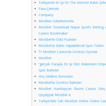
Türkiye’nin En İyi On The Internet Bahis Şirke
Para Çekmek
Company
Mostbet Ozbekistonda
Mostbet Download Nepal Sports Betting 
Casino Bookmaker
Mostbet’te Ödül Puanları
Mostbet’te Bahis Yapılabilecek Spor Türleri
Tr Mostbet Casino’da Ücretsiz Oyunlar
Mostbet
“gerçek Parayla En Iyi Slot Makineleri Emp
Spor Bahisler
Hoş Geldiniz Bonusları
Mostbet’te Ücretsiz Bahisler
Mostbet Azerbaycan Rəsmi Casino Giriş
Qeydiyyat Mostbet A
Türkiye’deki Sah Mostbet Online Online Ca