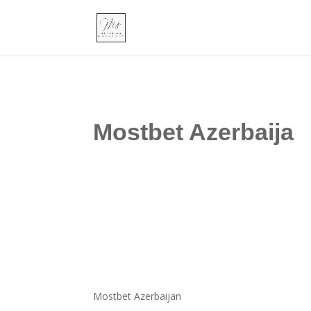
Mostbet Azerbaija
Mostbet Azerbaijan