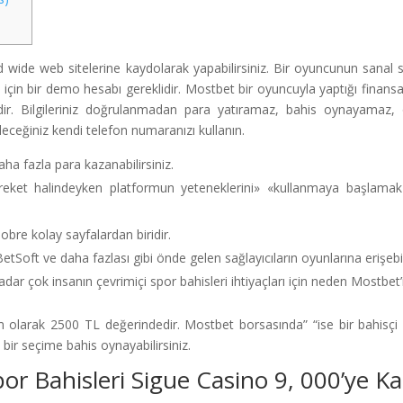
ld wide web sitelerine kaydolarak yapabilirsiniz. Bir oyuncunun sana
çin bir demo hesabı gereklidir. Mostbet bir oyuncuyla yaptığı finans
idir. Bilgileriniz doğrulanmadan para yatıramaz, bahis oynayamaz
eceğiniz kendi telefon numaranızı kullanın.
ha fazla para kazanabilirsiniz.
ket halindeyken platformun yeteneklerini» «kullanmaya başlamak i
bre kolay sayfalardan biridir.
Soft ve daha fazlası gibi önde gelen sağlayıcıların oyunlarına erişebi
dar çok insanın çevrimiçi spor bahisleri ihtiyaçları için neden Mostbet’i s
olarak 2500 TL değerindedir. Mostbet borsasında” “ise bir bahisçi ye
ir seçime bahis oynayabilirsiniz.
por Bahisleri Sigue Casino 9, 000’ye 