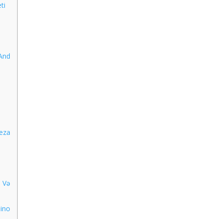
ti
And
ieza
 Və
sino