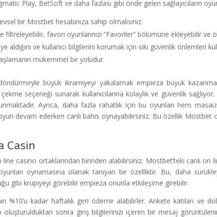
atic Play, BetSoft ve daha fazlası gibi önde gelen sağlayıcıların oyunl
sel bir Mostbet hesabınıza sahip olmalısınız.
e filtreleyebilir, favori oyunlarınızı “Favoriler” bölümüne ekleyebilir v
diye aldığını ve kullanıcı bilgilerini korumak için sıkı güvenlik önlemleri k
başlamanın mükemmel bir yoludur.
öndürmeyle büyük ikramiyeyi yakalamak empieza büyük kazanmak iç
ekme seçeneği sunarak kullanıcılarına kolaylık ve güvenlik sağlıyor.
lunmaktadır. Ayrıca, daha fazla rahatlık için bu oyunları hem masa
oyun devam ederken canlı bahis oynayabilirsiniz. Bu özellik Mostbet oyun
a Casin
e casino ortaklarından birinden alabilirsiniz. Mostbet’teki canlı on line
o oyunları oynamasına olanak tanıyan bir özelliktir. Bu, daha sürükl
u gibi krupiyeyi görebilir empieza onunla etkileşime girebilir.
nın %10’u kadar haftalık geri ödeme alabilirler. Ankete katılan ve do
oluşturulduktan sonra giriş bilgilerinizi içeren bir mesaj görüntüle