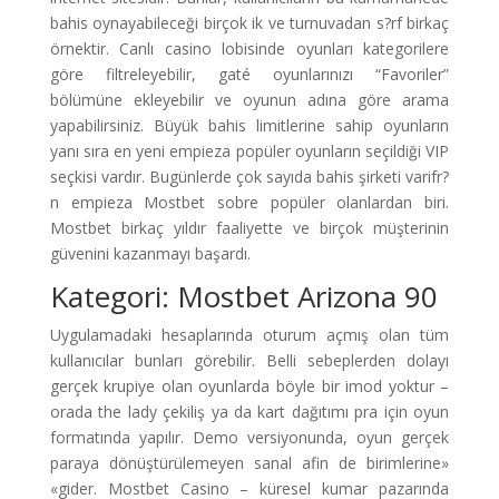
bahis oynayabileceği birçok ik ve turnuvadan s?rf birkaç
örnektir. Canlı casino lobisinde oyunları kategorilere
göre filtreleyebilir, gaté oyunlarınızı “Favoriler”
bölümüne ekleyebilir ve oyunun adına göre arama
yapabilirsiniz. Büyük bahis limitlerine sahip oyunların
yanı sıra en yeni empieza popüler oyunların seçildiği VIP
seçkisi vardır. Bugünlerde çok sayıda bahis şirketi varifr?
n empieza Mostbet sobre popüler olanlardan biri.
Mostbet birkaç yıldır faaliyette ve birçok müşterinin
güvenini kazanmayı başardı.
Kategori: Mostbet Arizona 90
Uygulamadaki hesaplarında oturum açmış olan tüm
kullanıcılar bunları görebilir. Belli sebeplerden dolayı
gerçek krupiye olan oyunlarda böyle bir imod yoktur –
orada the lady çekiliş ya da kart dağıtımı pra için oyun
formatında yapılır. Demo versiyonunda, oyun gerçek
paraya dönüştürülemeyen sanal afin de birimlerine»
«gider. Mostbet Casino – küresel kumar pazarında