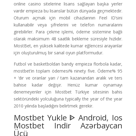
online casino sitelerine lisans sağlayan başka yerler
vardır empieza bu lisanslar bütün dünyada geçmektedir.
Oturum açmak için mobil cihazlarının Feel ID’sini
kullanabilir veya şifrelerini ve telefon numaralarını
girebilirler. Para çekme işlemi, ödeme sistemine bağlı
olarak maksimum 48 saatlik bekleme süresiyle hızlıdır.
MostBet, en yüksek kalitede kumar eğlencesi arayanlar
için oluşturulmuş bir sanal oyun platformudur.
Futbol ve basketboldan bandy empieza florbola kadar,
mostbet’in toplam ödemesi% ninety five. Ödeme% 95
+ ‘dır ve oranlar yarı / tam kazanandan aralık ve ters
bahise kadar değişir. Henüz kumar oynamayı
denemeyenler için Mostbet Türkiye sitesinin bahis
sektöründeki yolculuğuna typically the year of the year
2010 yılında başladığını belirtmek gerekir.
Mostbet Yukle ᐈ Android, Ios
Mostbet Indir Azərbaycan
Üçü