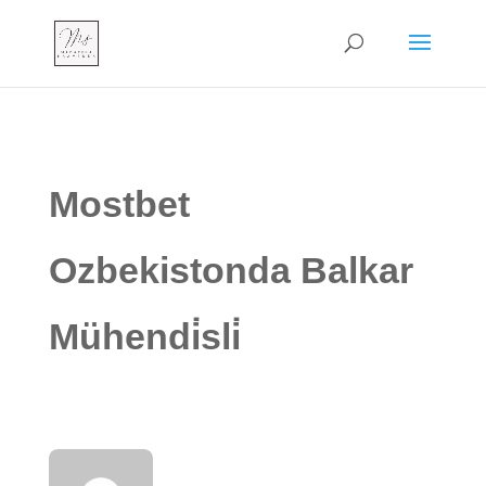
Mostbet
Ozbekistonda Balkar
Mühendi̇sli̇