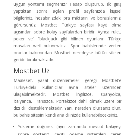
uygun yöntemi seçmeniz? Hesap oluşturup, ilk giriş
yaptıktan sonra açılan profil sayfanızda kişisel
bilgileriniz, hesabınızdaki pra miktarını ve bonuslarınızı
görürsünüz. Mostbet Türkiye sayfası kayıt olma
açısından sobre kolay sayfalardan biridir. Ayrıca rulet,
poker ve” “blackjack gibi bilinen oyunların Türkçe
masaları weil bulunmakta. Spor bahislerinde verilen
oranlar bakımından Mostbet neredeyse bütün siteleri
geride bırakmaktadır.
Mostbet Uz
Maalesef, yasal düzenlemeler gereği Mostbet’e
Türkiye’deki kullanıcılar ayna siteler üzerinden
ulaşabilmektedir. Mostbet İngilizce, İspanyolca,
İtalyanca, Fransızca, Portekizce dahil olmak üzere bir
dizi dili desteklemektedir. Yani, nereden olursanız olun,
bu bahis sitesini kendi ana dilinizde kullanabileceksiniz.
Yükleme düğmesi (aynı zamanda mevcut bakiyeyi
sobre gösterir), çeşitli ödeme sistemleri içeren