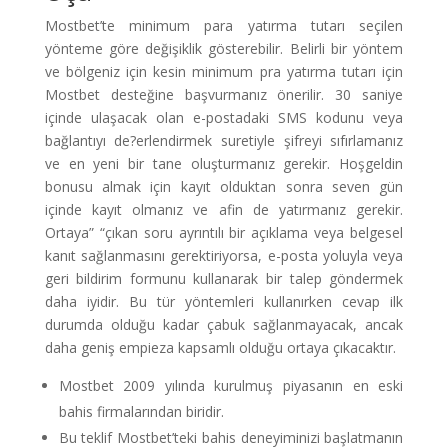
Mostbet’te minimum para yatırma tutarı seçilen
yönteme göre değişiklik gösterebilir. Belirli bir yöntem
ve bölgeniz için kesin minimum pra yatırma tutarı için
Mostbet desteğine başvurmanız önerilir. 30 saniye
içinde ulaşacak olan e-postadaki SMS kodunu veya
bağlantıyı de?erlendirmek suretiyle şifreyi sıfırlamanız
ve en yeni bir tane oluşturmanız gerekir. Hoşgeldin
bonusu almak için kayıt olduktan sonra seven gün
içinde kayıt olmanız ve afin de yatırmanız gerekir.
Ortaya” “çıkan soru ayrıntılı bir açıklama veya belgesel
kanıt sağlanmasını gerektiriyorsa, e-posta yoluyla veya
geri bildirim formunu kullanarak bir talep göndermek
daha iyidir. Bu tür yöntemleri kullanırken cevap ilk
durumda olduğu kadar çabuk sağlanmayacak, ancak
daha geniş empieza kapsamlı olduğu ortaya çıkacaktır.
Mostbet 2009 yılında kurulmuş piyasanın en eski
bahis firmalarından biridir.
Bu teklif Mostbet’teki bahis deneyiminizi başlatmanın